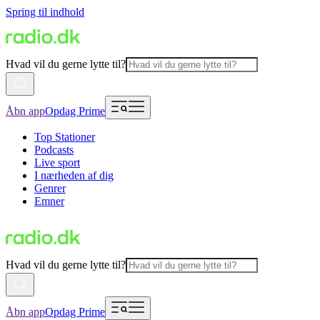
Spring til indhold
Hvad vil du gerne lytte til?
Åbn app
Opdag Prime
Top Stationer
Podcasts
Live sport
I nærheden af dig
Genrer
Emner
Hvad vil du gerne lytte til?
Åbn app
Opdag Prime