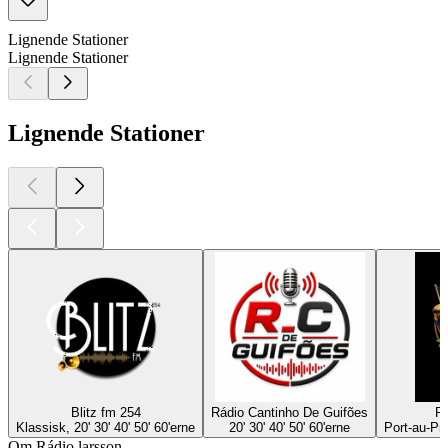
Lignende Stationer
Lignende Stationer
Lignende Stationer
Blitz fm 254
Rádio Cantinho De Guifões
Ra
Klassisk, 20' 30' 40' 50' 60'erne
20' 30' 40' 50' 60'erne
Port-au-Pri
Om Rádio larsson