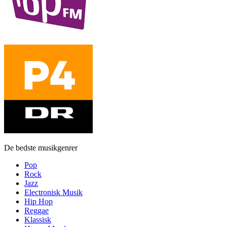
De bedste musikgenrer
Pop
Rock
Jazz
Electronisk Musik
Hip Hop
Reggae
Klassisk