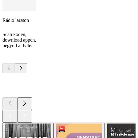
Rádio larsson
Scan koden,
download appen,
begynd at lytte.
Top
podcasts
Top
podcasts
Top
podcasts