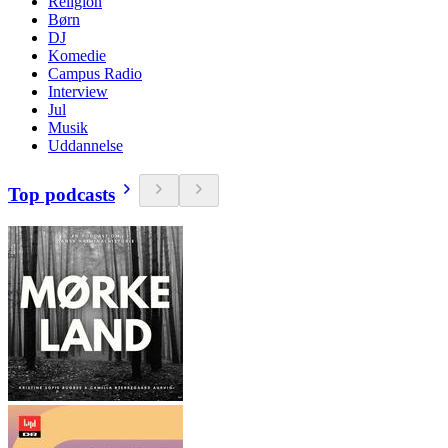
Religion
Børn
DJ
Komedie
Campus Radio
Interview
Jul
Musik
Uddannelse
Top podcasts