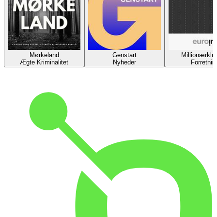
Mørkeland
Genstart
Millionærklu
Ægte Kriminalitet
Nyheder
Forretnin