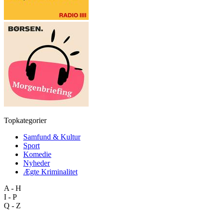
Topkategorier
Samfund & Kultur
Sport
Komedie
Nyheder
Ægte Kriminalitet
A - H
I - P
Q - Z