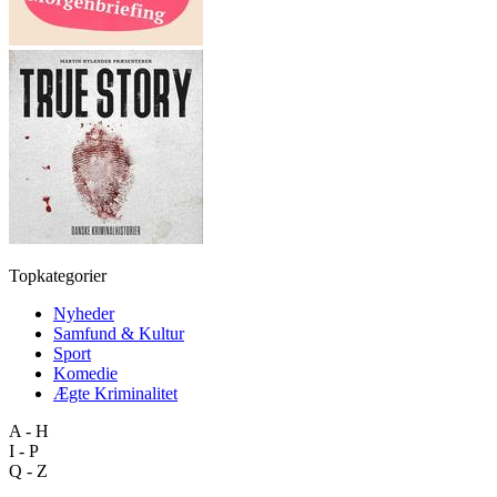
Topkategorier
Nyheder
Samfund & Kultur
Sport
Komedie
Ægte Kriminalitet
A - H
I - P
Q - Z