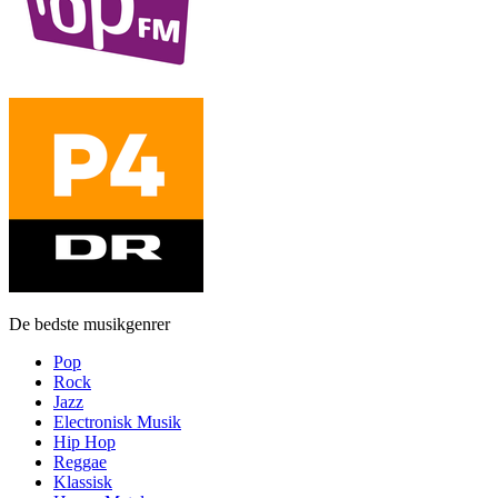
De bedste musikgenrer
Pop
Rock
Jazz
Electronisk Musik
Hip Hop
Reggae
Klassisk