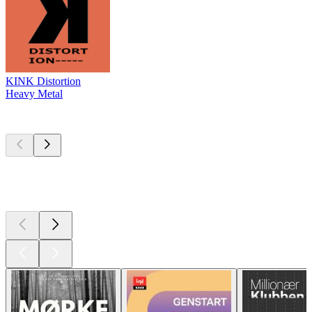
KINK Distortion
Heavy Metal
Top
podcasts
Top
podcasts
Top
podcasts