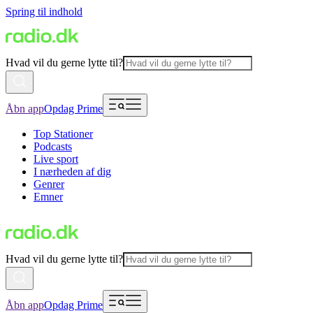
Spring til indhold
Hvad vil du gerne lytte til?
Åbn app
Opdag Prime
Top Stationer
Podcasts
Live sport
I nærheden af dig
Genrer
Emner
Hvad vil du gerne lytte til?
Åbn app
Opdag Prime