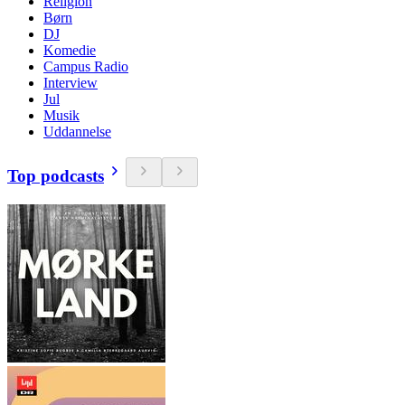
Religion
Børn
DJ
Komedie
Campus Radio
Interview
Jul
Musik
Uddannelse
Top podcasts