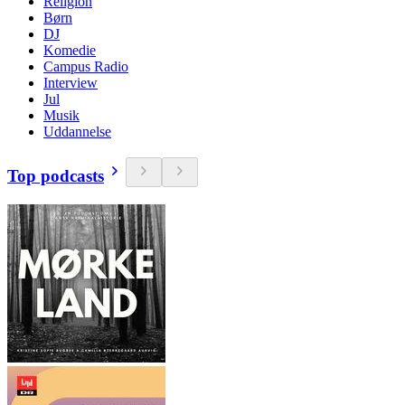
Religion
Børn
DJ
Komedie
Campus Radio
Interview
Jul
Musik
Uddannelse
Top podcasts