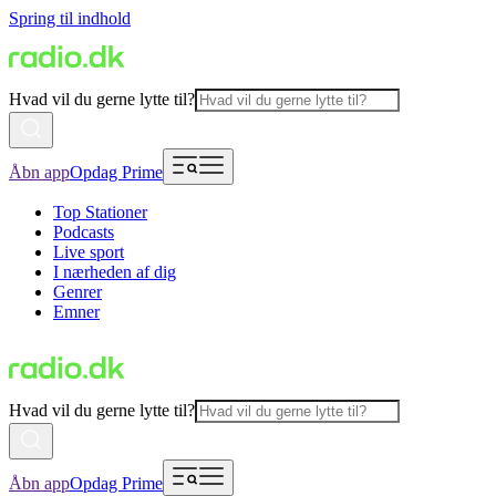
Spring til indhold
Hvad vil du gerne lytte til?
Åbn app
Opdag Prime
Top Stationer
Podcasts
Live sport
I nærheden af dig
Genrer
Emner
Hvad vil du gerne lytte til?
Åbn app
Opdag Prime