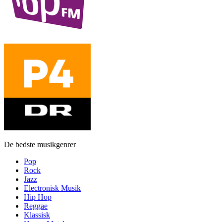
De bedste musikgenrer
Pop
Rock
Jazz
Electronisk Musik
Hip Hop
Reggae
Klassisk