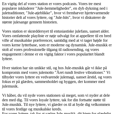
En vigtig del af vores station er vores podcasts. Vores tre mest
populære inkluderer "Jule-hemmeligheder", en dyb dykning ned i
juletraditioner, "Jule-øjeblikke", hvor vi fremhæver hjertevarmende
historier delt af vores lyttere, og "Jule-hits", hvor vi diskuterer de
største julesange gennem historien.
Vores station er skræddersyet til entusiastiske julefans, uanset alder.
Vores omfattende playliste er nøje udvalgt for at appellere til en bred
vifte af musikalske præferencer, samtidig med at vi tager højde for
vores kerne lytterbase, som er moderne og dynamisk. Jule-musikk er
stolt af vores professionelle tilgang til radiosending, og vores
engagement i denne er en vigtig faktor i vores popularitet blandt
lyttere.
Hver station har sin unikke stil, og hos Jule-musikk går vi ikke på
kompromis med vores julemotto "Året rundt festive vibrationer." Vi
tilbyder vores lyttere en vedvarende julemagi, uanset årstid, og vores
fokus er på glæden, sammenholdet og hyggen, der kommer med
julemusik.
Vi håber, du vil nyde vores stationen så meget, som vi nyder at dele
den med dig. Til vores loyale lyttere, tak for din fortsatte støtte til
Jule-musikk. Til nye lyttere, vi glæder os til at byde dig velkommen
til vores festlige og musikalske kreds.
For vores lyttere, tak for at vælge Jule-musikk, dit hjem for glædelig