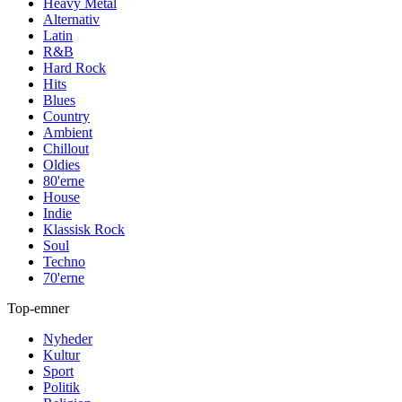
Heavy Metal
Alternativ
Latin
R&B
Hard Rock
Hits
Blues
Country
Ambient
Chillout
Oldies
80'erne
House
Indie
Klassisk Rock
Soul
Techno
70'erne
Top-emner
Nyheder
Kultur
Sport
Politik