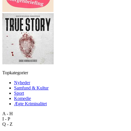
Topkategorier
Nyheder
Samfund & Kultur
Sport
Komedie
Ægte Kriminalitet
A - H
I - P
Q - Z