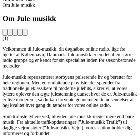
Om Jule-musikk
Om Jule-musikk
(1)
Velkommen til Jule-musikk, dit døgnåbne online radio, lige fra
hjertet af København, Danmark. Jule-musikk er en del af en større
radio gruppe og er kendt for sin specialitet inden for sæsonbetonede
melodier.
Jule-musikk repræsenterer storbyens pulserende liv og beretter for
hele regionen. Med en omfattende playliste, der spænder fra
tradtionelle juleklassikere til moderne julehits, sikrer vi, at vores
lyttere oplever den ægte julestemning uanset hvor de er. Jule-musikk
er live modereret, så du kan forvente gennemtænkte udsendelser af
høj kvalitet hver gang du tænder for vores online radio.
Som trofaste lyttere ved, tilbyder Jule-musikk meget mere end bare
musik. Fra aktuelle trafikopdateringer ("Jule-musikk Trafik") til
daglige vejrudsigter ("Jule-musikk Vejr"), vores station holder dig
informeret og forbundet.