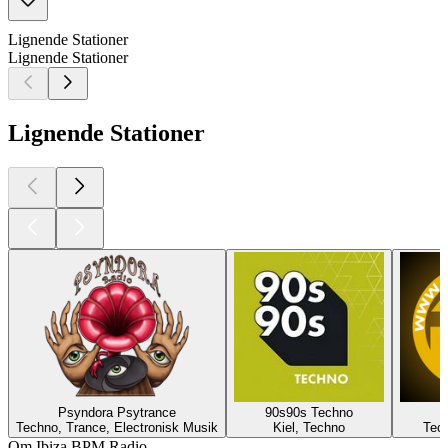
Lignende Stationer
Lignende Stationer
Lignende Stationer
Psyndora Psytrance
90s90s Techno
Techno, Trance, Electronisk Musik
Kiel, Techno
Tech
Om Ibiza BPM Radio