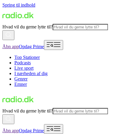
Spring til indhold
Hvad vil du gerne lytte til?
Åbn app
Opdag Prime
Top Stationer
Podcasts
Live sport
I nærheden af dig
Genrer
Emner
Hvad vil du gerne lytte til?
Åbn app
Opdag Prime