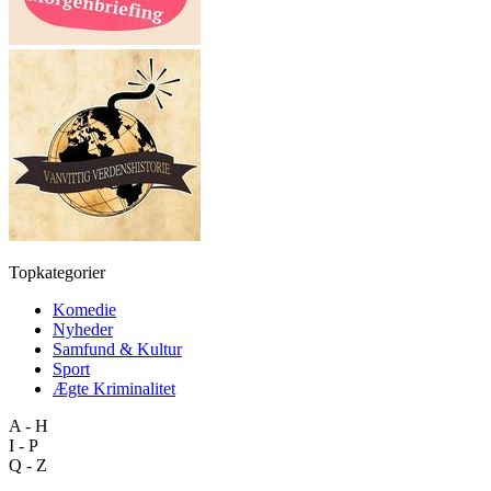
Topkategorier
Komedie
Nyheder
Samfund & Kultur
Sport
Ægte Kriminalitet
A - H
I - P
Q - Z