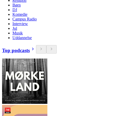
Religion
Børn
DJ
Komedie
Campus Radio
Interview
Jul
Musik
Uddannelse
Top podcasts