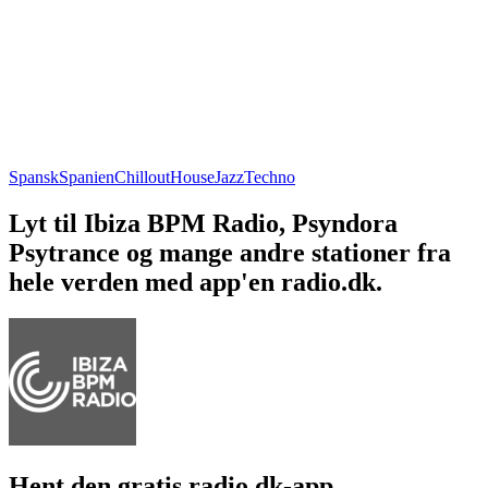
Spansk
Spanien
Chillout
House
Jazz
Techno
Lyt til Ibiza BPM Radio, Psyndora
Psytrance og mange andre stationer fra
hele verden med app'en radio.dk.
Hent den gratis radio.dk-app