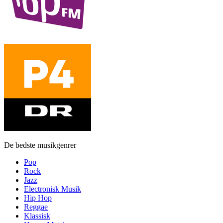
De bedste musikgenrer
Pop
Rock
Jazz
Electronisk Musik
Hip Hop
Reggae
Klassisk