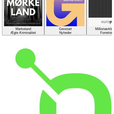
Mørkeland
Genstart
Millionærklu
Ægte Kriminalitet
Nyheder
Forretnin