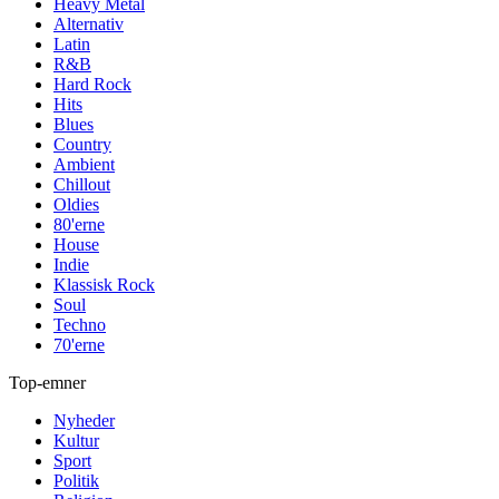
Heavy Metal
Alternativ
Latin
R&B
Hard Rock
Hits
Blues
Country
Ambient
Chillout
Oldies
80'erne
House
Indie
Klassisk Rock
Soul
Techno
70'erne
Top-emner
Nyheder
Kultur
Sport
Politik