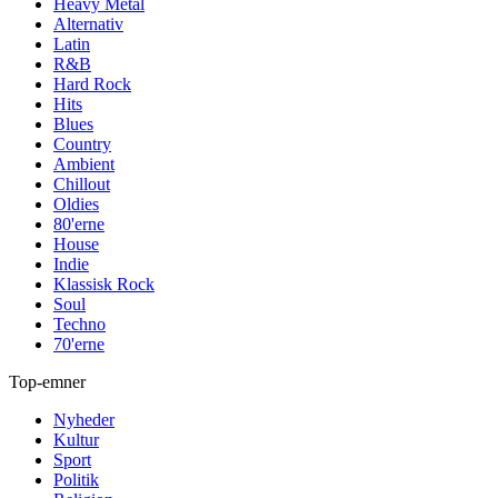
Heavy Metal
Alternativ
Latin
R&B
Hard Rock
Hits
Blues
Country
Ambient
Chillout
Oldies
80'erne
House
Indie
Klassisk Rock
Soul
Techno
70'erne
Top-emner
Nyheder
Kultur
Sport
Politik