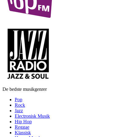
De bedste musikgenrer
Pop
Rock
Jazz
Electronisk Musik
Hip Hop
Reggae
Klassisk