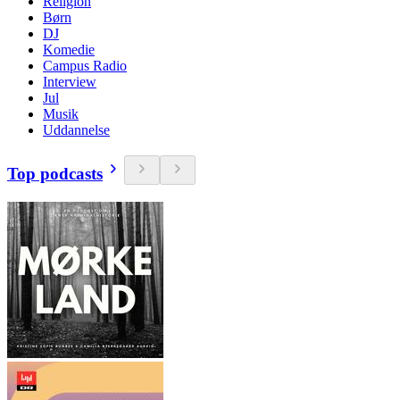
Religion
Børn
DJ
Komedie
Campus Radio
Interview
Jul
Musik
Uddannelse
Top podcasts