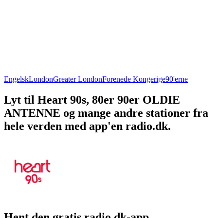
Engelsk
London
Greater London
Forenede Kongerige
90'erne
Lyt til Heart 90s, 80er 90er OLDIE
ANTENNE og mange andre stationer fra
hele verden med app'en radio.dk.
Hent den gratis radio.dk-app