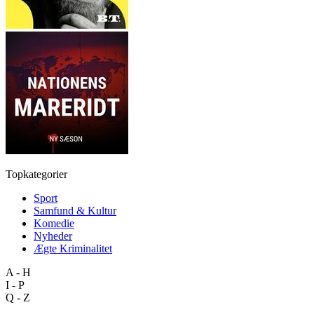
Topkategorier
Sport
Samfund & Kultur
Komedie
Nyheder
Ægte Kriminalitet
A - H
I - P
Q - Z