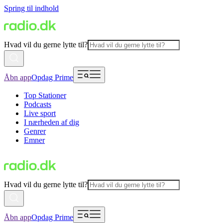
Spring til indhold
Hvad vil du gerne lytte til?
Åbn app
Opdag Prime
Top Stationer
Podcasts
Live sport
I nærheden af dig
Genrer
Emner
Hvad vil du gerne lytte til?
Åbn app
Opdag Prime