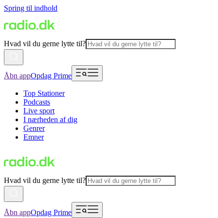
Spring til indhold
Hvad vil du gerne lytte til?
Åbn app
Opdag Prime
Top Stationer
Podcasts
Live sport
I nærheden af dig
Genrer
Emner
Hvad vil du gerne lytte til?
Åbn app
Opdag Prime