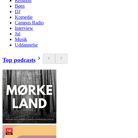
Religion
Børn
DJ
Komedie
Campus Radio
Interview
Jul
Musik
Uddannelse
Top podcasts