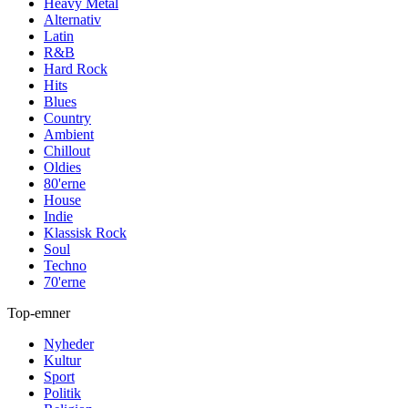
Heavy Metal
Alternativ
Latin
R&B
Hard Rock
Hits
Blues
Country
Ambient
Chillout
Oldies
80'erne
House
Indie
Klassisk Rock
Soul
Techno
70'erne
Top-emner
Nyheder
Kultur
Sport
Politik