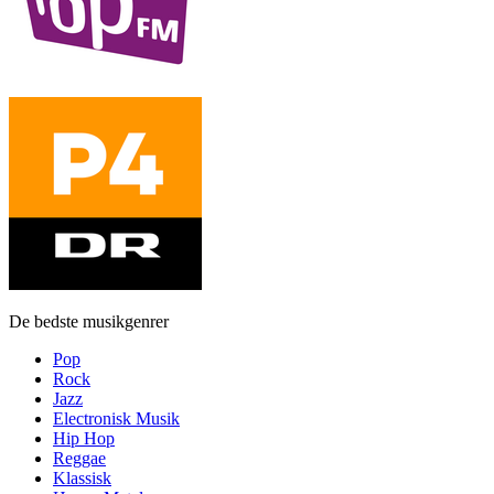
De bedste musikgenrer
Pop
Rock
Jazz
Electronisk Musik
Hip Hop
Reggae
Klassisk