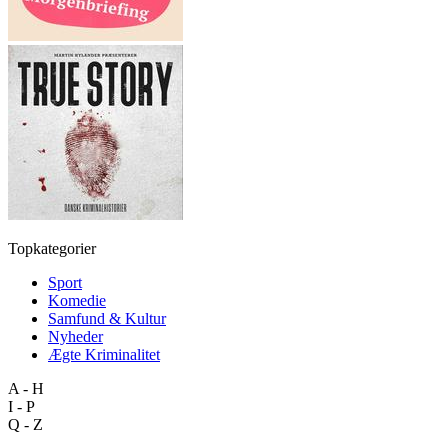
Topkategorier
Sport
Komedie
Samfund & Kultur
Nyheder
Ægte Kriminalitet
A - H
I - P
Q - Z