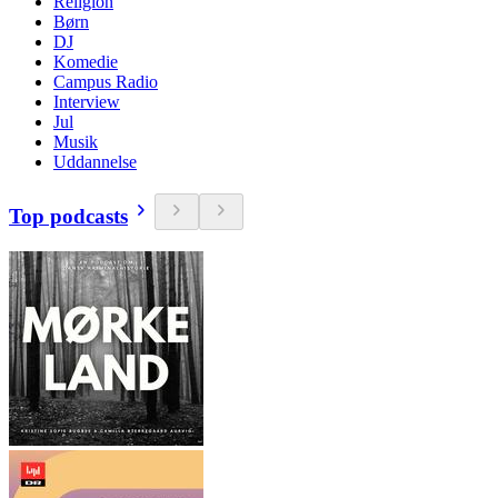
Religion
Børn
DJ
Komedie
Campus Radio
Interview
Jul
Musik
Uddannelse
Top podcasts