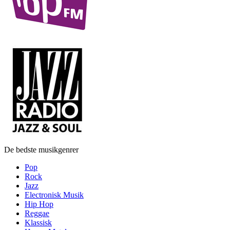
De bedste musikgenrer
Pop
Rock
Jazz
Electronisk Musik
Hip Hop
Reggae
Klassisk