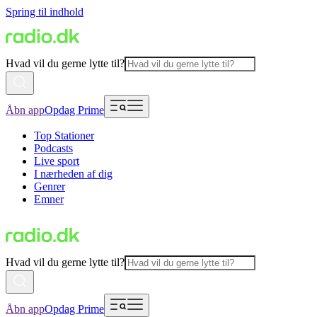
Spring til indhold
Hvad vil du gerne lytte til?
Åbn app
Opdag Prime
Top Stationer
Podcasts
Live sport
I nærheden af dig
Genrer
Emner
Hvad vil du gerne lytte til?
Åbn app
Opdag Prime