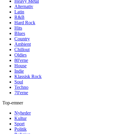
Heavy Metal
Alternativ
Latin
R&B
Hard Rock
Hits
Blues
Country
Ambient
Chillout
Oldies
80'erne
House
Indie
Klassisk Rock
Soul
Techno
70'erne
Top-emner
Nyheder
Kultur
Sport
Politik