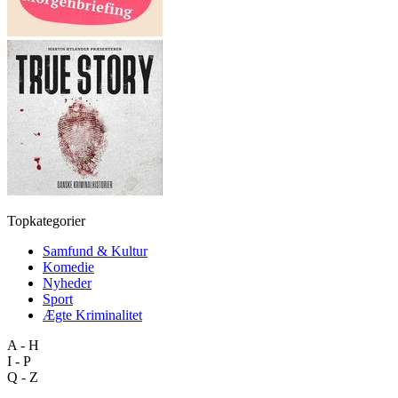
Topkategorier
Samfund & Kultur
Komedie
Nyheder
Sport
Ægte Kriminalitet
A - H
I - P
Q - Z