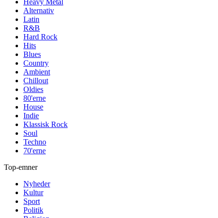
Heavy Metal
Alternativ
Latin
R&B
Hard Rock
Hits
Blues
Country
Ambient
Chillout
Oldies
80'erne
House
Indie
Klassisk Rock
Soul
Techno
70'erne
Top-emner
Nyheder
Kultur
Sport
Politik