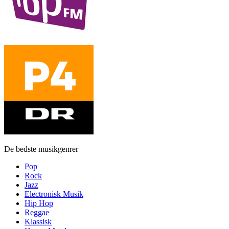
De bedste musikgenrer
Pop
Rock
Jazz
Electronisk Musik
Hip Hop
Reggae
Klassisk