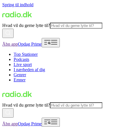
Spring til indhold
Hvad vil du gerne lytte til?
Åbn app
Opdag Prime
Top Stationer
Podcasts
Live sport
I nærheden af dig
Genrer
Emner
Hvad vil du gerne lytte til?
Åbn app
Opdag Prime