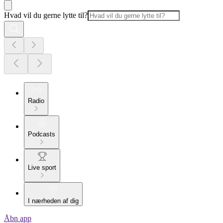
Hvad vil du gerne lytte til?
Radio
Podcasts
Live sport
I nærheden af dig
Åbn app