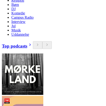
Religion
Børn
DJ
Komedie
Campus Radio
Interview
Jul
Musik
Uddannelse
Top podcasts