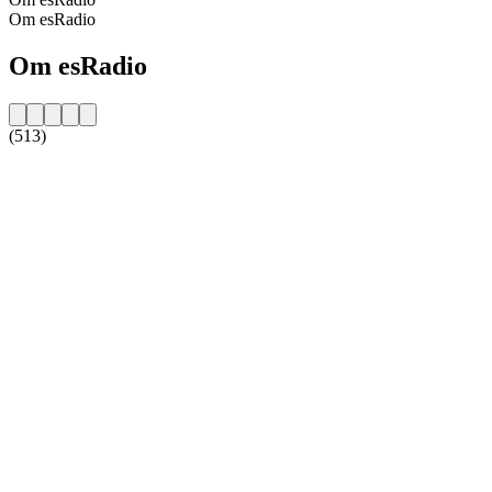
Om esRadio
Om esRadio
(513)
Stationens website