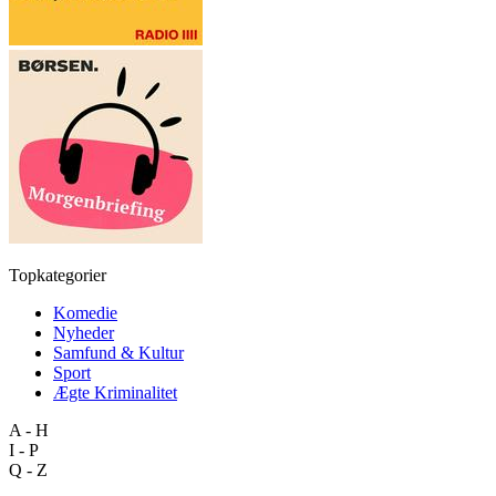
Topkategorier
Komedie
Nyheder
Samfund & Kultur
Sport
Ægte Kriminalitet
A - H
I - P
Q - Z