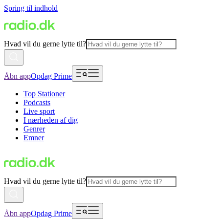
Spring til indhold
Hvad vil du gerne lytte til?
Åbn app
Opdag Prime
Top Stationer
Podcasts
Live sport
I nærheden af dig
Genrer
Emner
Hvad vil du gerne lytte til?
Åbn app
Opdag Prime