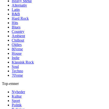
Heavy Metal
Alternativ
Latin
R&B
Hard Rock
Hits
Blues
Country
Ambient
Chillout
Oldies
80'erne
House
Indie
Klassisk Rock
Soul
Techno
70'erne
Top-emner
Nyheder
Kultur
Sport
Politik