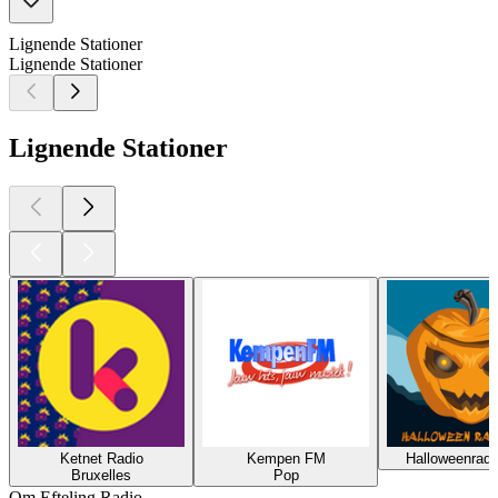
Lignende Stationer
Lignende Stationer
Lignende Stationer
Ketnet Radio
Kempen FM
Halloweenradi
Bruxelles
Pop
Om Efteling Radio