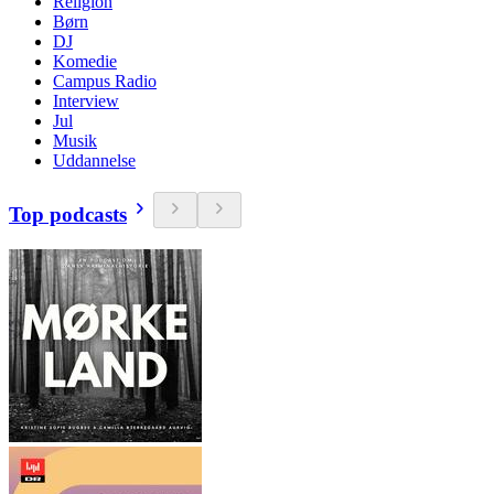
Religion
Børn
DJ
Komedie
Campus Radio
Interview
Jul
Musik
Uddannelse
Top podcasts