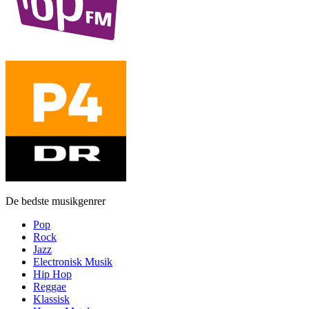
De bedste musikgenrer
Pop
Rock
Jazz
Electronisk Musik
Hip Hop
Reggae
Klassisk