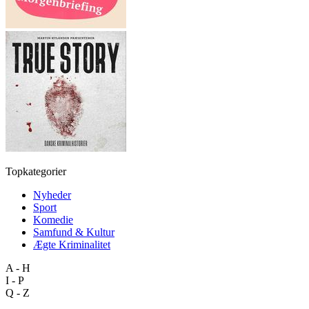
Topkategorier
Nyheder
Sport
Komedie
Samfund & Kultur
Ægte Kriminalitet
A - H
I - P
Q - Z