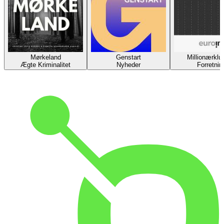
Mørkeland
Genstart
Millionærklu
Ægte Kriminalitet
Nyheder
Forretnin