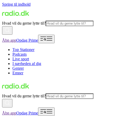
Spring til indhold
Hvad vil du gerne lytte til?
Åbn app
Opdag Prime
Top Stationer
Podcasts
Live sport
I nærheden af dig
Genrer
Emner
Hvad vil du gerne lytte til?
Åbn app
Opdag Prime