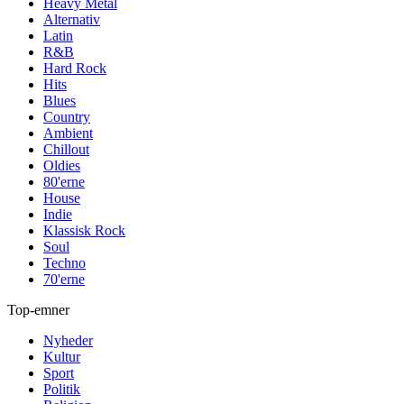
Heavy Metal
Alternativ
Latin
R&B
Hard Rock
Hits
Blues
Country
Ambient
Chillout
Oldies
80'erne
House
Indie
Klassisk Rock
Soul
Techno
70'erne
Top-emner
Nyheder
Kultur
Sport
Politik