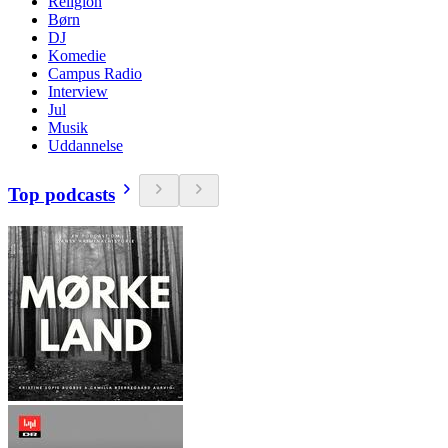
Religion
Børn
DJ
Komedie
Campus Radio
Interview
Jul
Musik
Uddannelse
Top podcasts