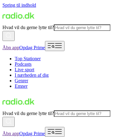
Spring til indhold
Hvad vil du gerne lytte til?
Åbn app
Opdag Prime
Top Stationer
Podcasts
Live sport
I nærheden af dig
Genrer
Emner
Hvad vil du gerne lytte til?
Åbn app
Opdag Prime