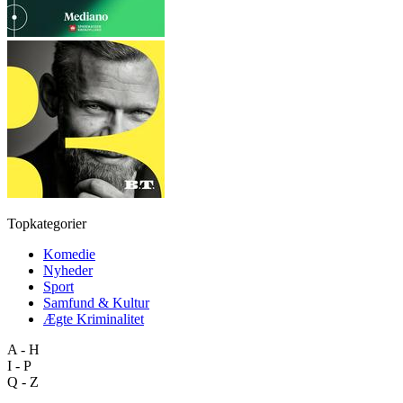
Topkategorier
Komedie
Nyheder
Sport
Samfund & Kultur
Ægte Kriminalitet
A - H
I - P
Q - Z