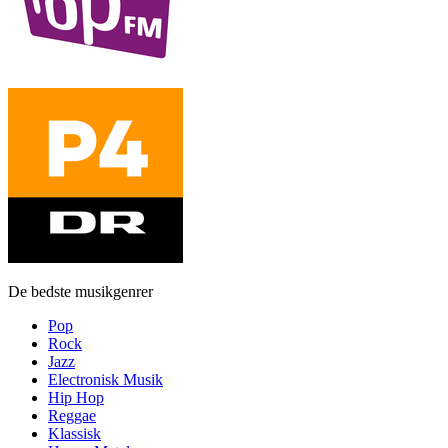
De bedste musikgenrer
Pop
Rock
Jazz
Electronisk Musik
Hip Hop
Reggae
Klassisk