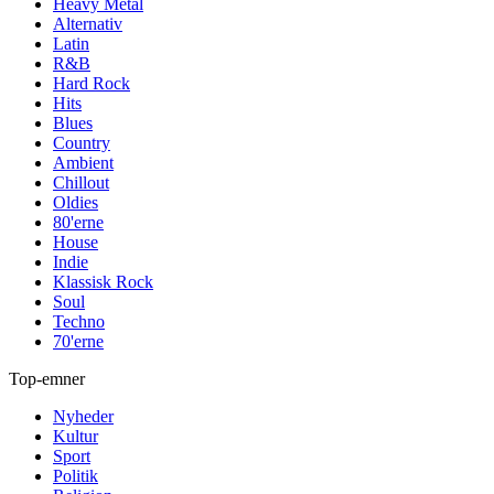
Heavy Metal
Alternativ
Latin
R&B
Hard Rock
Hits
Blues
Country
Ambient
Chillout
Oldies
80'erne
House
Indie
Klassisk Rock
Soul
Techno
70'erne
Top-emner
Nyheder
Kultur
Sport
Politik