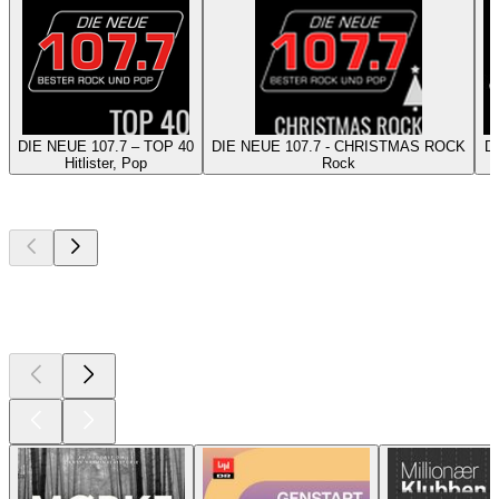
DIE NEUE 107.7 – TOP 40
DIE NEUE 107.7 - CHRISTMAS ROCK
DI
Hitlister, Pop
Rock
Top
podcasts
Top
podcasts
Top
podcasts