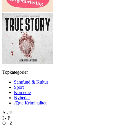
Topkategorier
Samfund & Kultur
Sport
Komedie
Nyheder
Ægte Kriminalitet
A - H
I - P
Q - Z