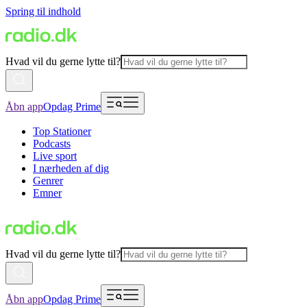
Spring til indhold
Hvad vil du gerne lytte til?
Åbn app
Opdag Prime
Top Stationer
Podcasts
Live sport
I nærheden af dig
Genrer
Emner
Hvad vil du gerne lytte til?
Åbn app
Opdag Prime