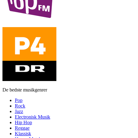
De bedste musikgenrer
Pop
Rock
Jazz
Electronisk Musik
Hip Hop
Reggae
Klassisk