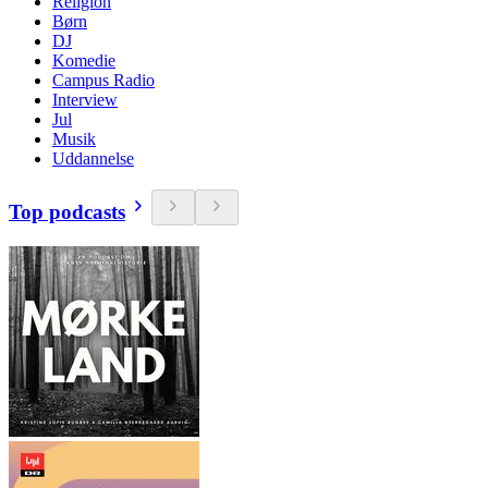
Religion
Børn
DJ
Komedie
Campus Radio
Interview
Jul
Musik
Uddannelse
Top podcasts