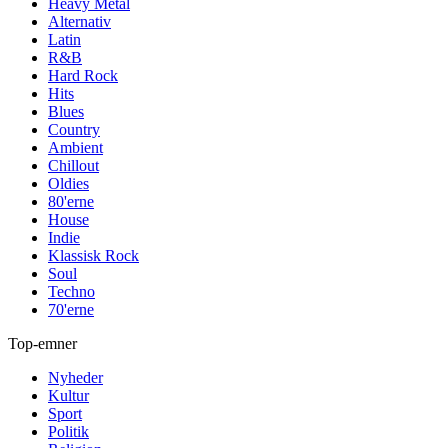
Heavy Metal
Alternativ
Latin
R&B
Hard Rock
Hits
Blues
Country
Ambient
Chillout
Oldies
80'erne
House
Indie
Klassisk Rock
Soul
Techno
70'erne
Top-emner
Nyheder
Kultur
Sport
Politik