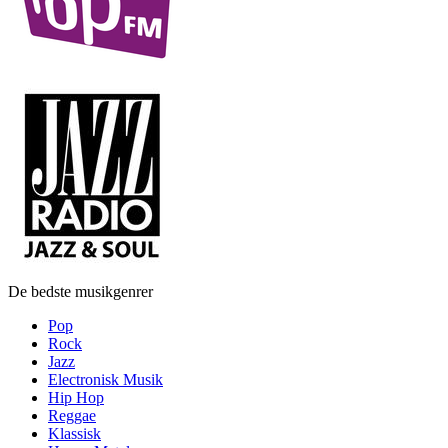
De bedste musikgenrer
Pop
Rock
Jazz
Electronisk Musik
Hip Hop
Reggae
Klassisk