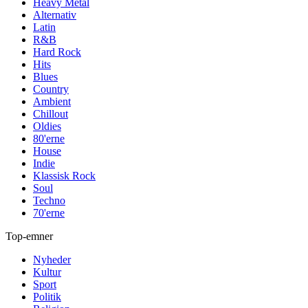
Heavy Metal
Alternativ
Latin
R&B
Hard Rock
Hits
Blues
Country
Ambient
Chillout
Oldies
80'erne
House
Indie
Klassisk Rock
Soul
Techno
70'erne
Top-emner
Nyheder
Kultur
Sport
Politik