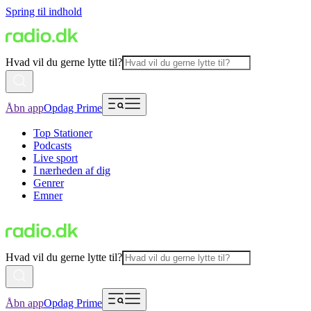
Spring til indhold
Hvad vil du gerne lytte til?
Åbn app
Opdag Prime
Top Stationer
Podcasts
Live sport
I nærheden af dig
Genrer
Emner
Hvad vil du gerne lytte til?
Åbn app
Opdag Prime