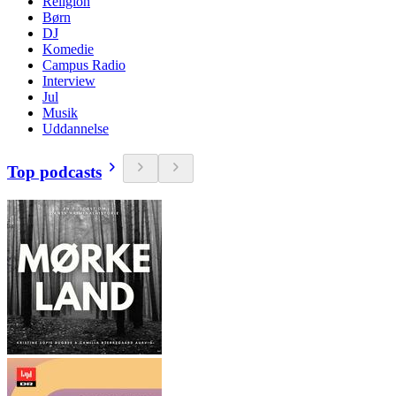
Religion
Børn
DJ
Komedie
Campus Radio
Interview
Jul
Musik
Uddannelse
Top podcasts