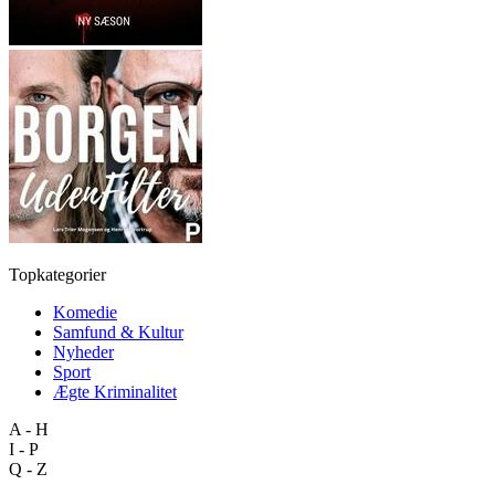
Topkategorier
Komedie
Samfund & Kultur
Nyheder
Sport
Ægte Kriminalitet
A - H
I - P
Q - Z