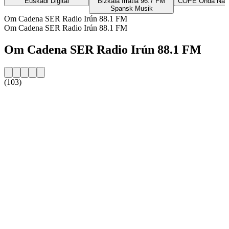
Euskadi Digital
Bizkaia Irratia 96.7 FM
COPE Onda Naran
Spansk Musik
Om Cadena SER Radio Irún 88.1 FM
Om Cadena SER Radio Irún 88.1 FM
Om Cadena SER Radio Irún 88.1 FM
(103)
Stationens website