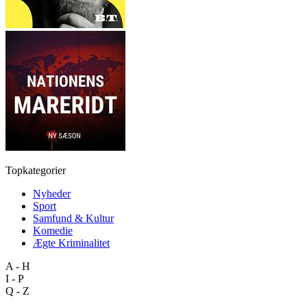
Topkategorier
Nyheder
Sport
Samfund & Kultur
Komedie
Ægte Kriminalitet
A - H
I - P
Q - Z