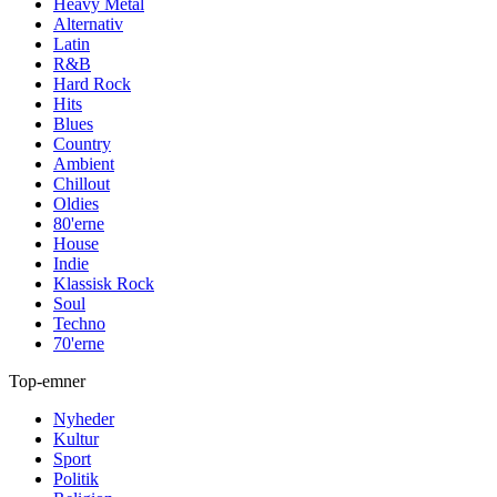
Heavy Metal
Alternativ
Latin
R&B
Hard Rock
Hits
Blues
Country
Ambient
Chillout
Oldies
80'erne
House
Indie
Klassisk Rock
Soul
Techno
70'erne
Top-emner
Nyheder
Kultur
Sport
Politik