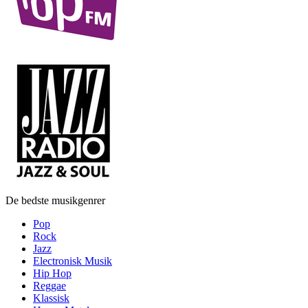
De bedste musikgenrer
Pop
Rock
Jazz
Electronisk Musik
Hip Hop
Reggae
Klassisk