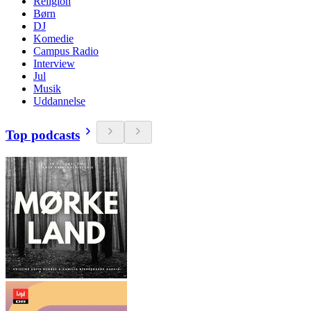
Religion
Børn
DJ
Komedie
Campus Radio
Interview
Jul
Musik
Uddannelse
Top podcasts