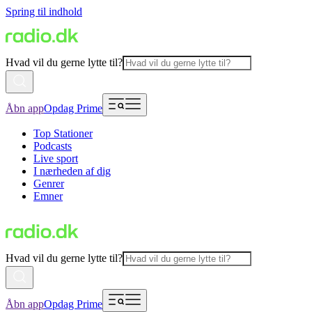
Spring til indhold
Hvad vil du gerne lytte til?
Åbn app
Opdag Prime
Top Stationer
Podcasts
Live sport
I nærheden af dig
Genrer
Emner
Hvad vil du gerne lytte til?
Åbn app
Opdag Prime