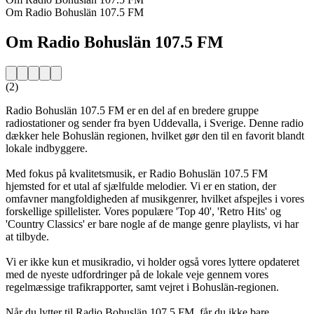
Om Radio Bohuslän 107.5 FM
Om Radio Bohuslän 107.5 FM
(2)
Radio Bohuslän 107.5 FM er en del af en bredere gruppe
radiostationer og sender fra byen Uddevalla, i Sverige. Denne radio
dækker hele Bohuslän regionen, hvilket gør den til en favorit blandt
lokale indbyggere.
Med fokus på kvalitetsmusik, er Radio Bohuslän 107.5 FM
hjemsted for et utal af sjælfulde melodier. Vi er en station, der
omfavner mangfoldigheden af musikgenrer, hvilket afspejles i vores
forskellige spillelister. Vores populære 'Top 40', 'Retro Hits' og
'Country Classics' er bare nogle af de mange genre playlists, vi har
at tilbyde.
Vi er ikke kun et musikradio, vi holder også vores lyttere opdateret
med de nyeste udfordringer på de lokale veje gennem vores
regelmæssige trafikrapporter, samt vejret i Bohuslän-regionen.
Når du lytter til Radio Bohuslän 107.5 FM, får du ikke bare