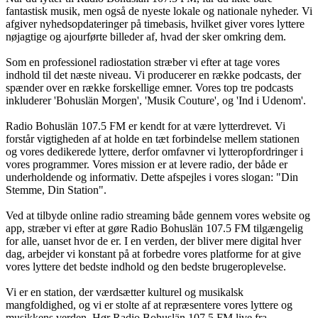
fantastisk musik, men også de nyeste lokale og nationale nyheder. Vi
afgiver nyhedsopdateringer på timebasis, hvilket giver vores lyttere
nøjagtige og ajourførte billeder af, hvad der sker omkring dem.
Som en professionel radiostation stræber vi efter at tage vores
indhold til det næste niveau. Vi producerer en række podcasts, der
spænder over en række forskellige emner. Vores top tre podcasts
inkluderer 'Bohuslän Morgen', 'Musik Couture', og 'Ind i Udenom'.
Radio Bohuslän 107.5 FM er kendt for at være lytterdrevet. Vi
forstår vigtigheden af at holde en tæt forbindelse mellem stationen
og vores dedikerede lyttere, derfor omfavner vi lytteropfordringer i
vores programmer. Vores mission er at levere radio, der både er
underholdende og informativ. Dette afspejles i vores slogan: "Din
Stemme, Din Station".
Ved at tilbyde online radio streaming både gennem vores website og
app, stræber vi efter at gøre Radio Bohuslän 107.5 FM tilgængelig
for alle, uanset hvor de er. I en verden, der bliver mere digital hver
dag, arbejder vi konstant på at forbedre vores platforme for at give
vores lyttere det bedste indhold og den bedste brugeroplevelse.
Vi er en station, der værdsætter kulturel og musikalsk
mangfoldighed, og vi er stolte af at repræsentere vores lyttere og
musikkens verden. Hør Radio Bohuslän 107.5 FM live fra