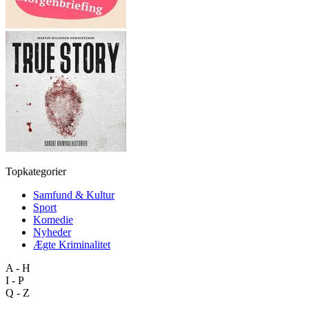
Topkategorier
Samfund & Kultur
Sport
Komedie
Nyheder
Ægte Kriminalitet
A - H
I - P
Q - Z