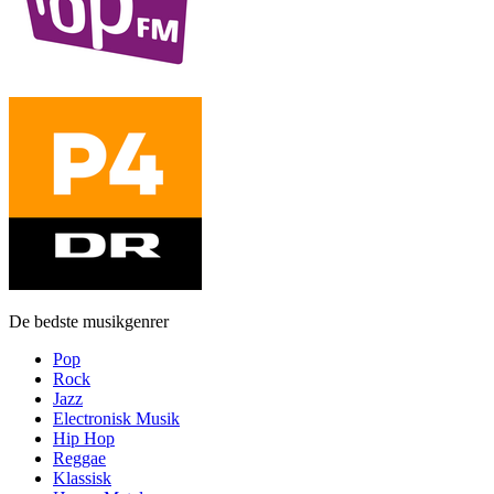
De bedste musikgenrer
Pop
Rock
Jazz
Electronisk Musik
Hip Hop
Reggae
Klassisk