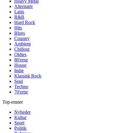
Heavy Metal
Alternativ
Latin
R&B
Hard Rock
Hits
Blues
Country
Ambient
Chillout
Oldies
80'erne
House
Indie
Klassisk Rock
Soul
Techno
70'erne
Top-emner
Nyheder
Kultur
Sport
Politik