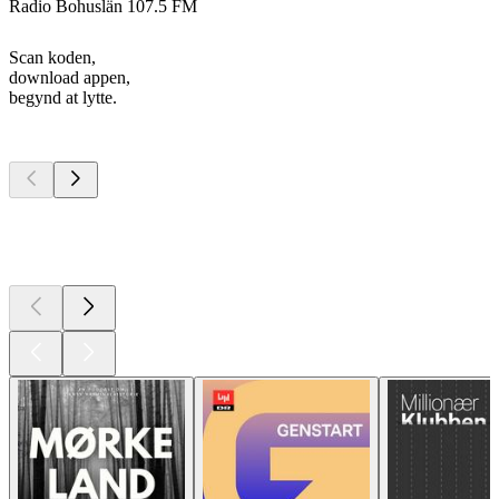
Radio Bohuslän 107.5 FM
Scan koden,
download appen,
begynd at lytte.
Top
podcasts
Top
podcasts
Top
podcasts