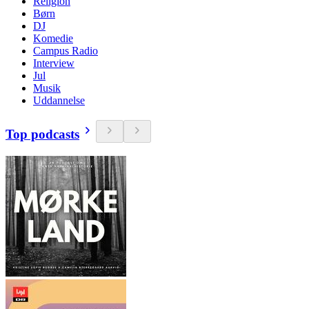
Religion
Børn
DJ
Komedie
Campus Radio
Interview
Jul
Musik
Uddannelse
Top podcasts