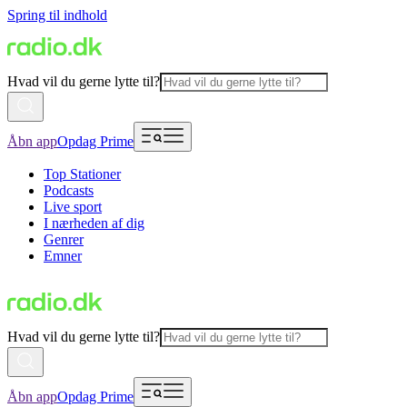
Spring til indhold
Hvad vil du gerne lytte til?
Åbn app
Opdag Prime
Top Stationer
Podcasts
Live sport
I nærheden af dig
Genrer
Emner
Hvad vil du gerne lytte til?
Åbn app
Opdag Prime