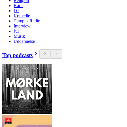
Religion
Børn
DJ
Komedie
Campus Radio
Interview
Jul
Musik
Uddannelse
Top podcasts