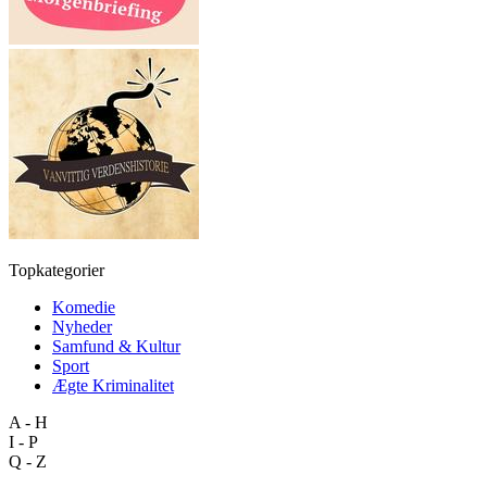
Topkategorier
Komedie
Nyheder
Samfund & Kultur
Sport
Ægte Kriminalitet
A - H
I - P
Q - Z