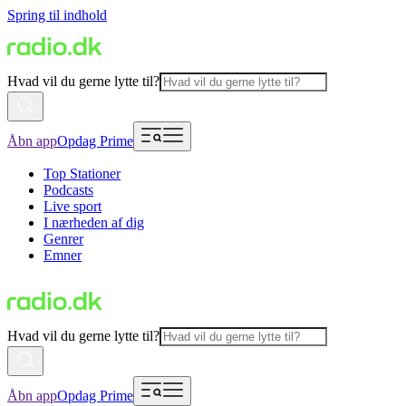
Spring til indhold
Hvad vil du gerne lytte til?
Åbn app
Opdag Prime
Top Stationer
Podcasts
Live sport
I nærheden af dig
Genrer
Emner
Hvad vil du gerne lytte til?
Åbn app
Opdag Prime