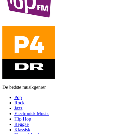
De bedste musikgenrer
Pop
Rock
Jazz
Electronisk Musik
Hip Hop
Reggae
Klassisk