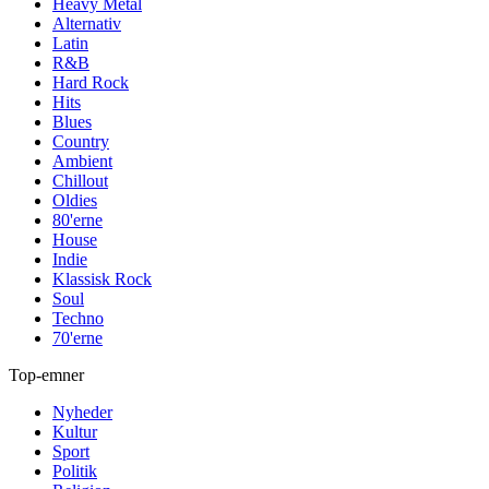
Heavy Metal
Alternativ
Latin
R&B
Hard Rock
Hits
Blues
Country
Ambient
Chillout
Oldies
80'erne
House
Indie
Klassisk Rock
Soul
Techno
70'erne
Top-emner
Nyheder
Kultur
Sport
Politik