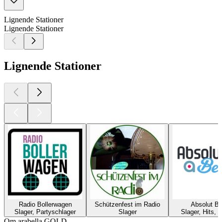
Lignende Stationer
Lignende Stationer
Lignende Stationer
Radio Bollerwagen
Schützenfest im Radio
Absolut Be
Slager, Partyschlager
Slager
Slager, Hits, 8
Om arabella GOLD