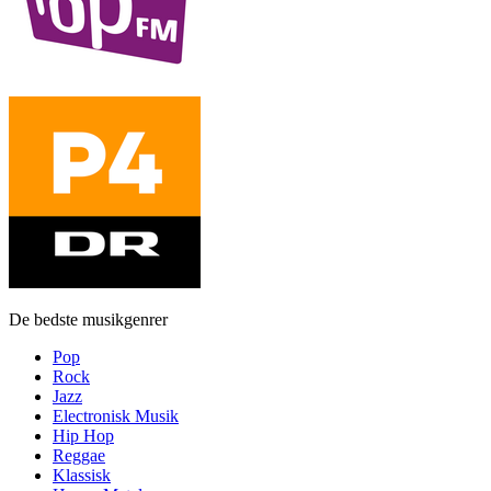
De bedste musikgenrer
Pop
Rock
Jazz
Electronisk Musik
Hip Hop
Reggae
Klassisk