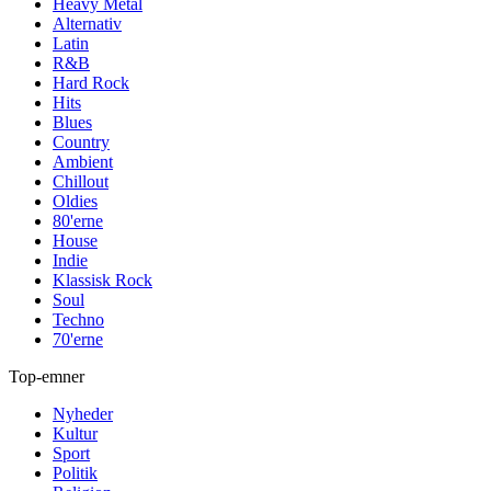
Heavy Metal
Alternativ
Latin
R&B
Hard Rock
Hits
Blues
Country
Ambient
Chillout
Oldies
80'erne
House
Indie
Klassisk Rock
Soul
Techno
70'erne
Top-emner
Nyheder
Kultur
Sport
Politik