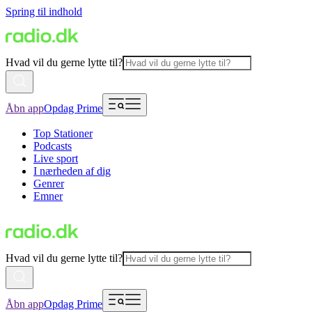
Spring til indhold
Hvad vil du gerne lytte til?
Åbn app
Opdag Prime
Top Stationer
Podcasts
Live sport
I nærheden af dig
Genrer
Emner
Hvad vil du gerne lytte til?
Åbn app
Opdag Prime