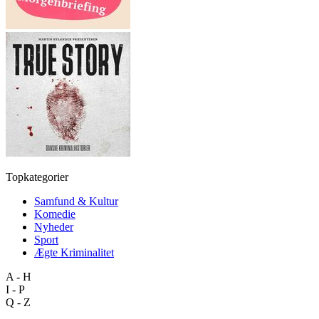
Topkategorier
Samfund & Kultur
Komedie
Nyheder
Sport
Ægte Kriminalitet
A - H
I - P
Q - Z