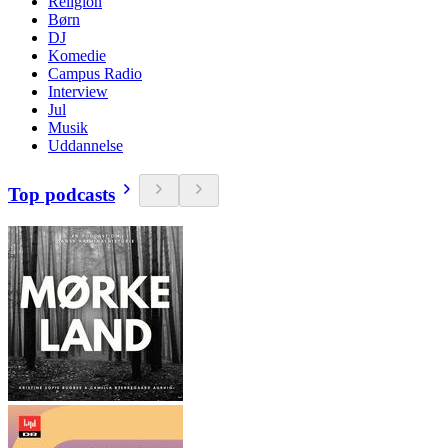
Religion
Børn
DJ
Komedie
Campus Radio
Interview
Jul
Musik
Uddannelse
Top podcasts