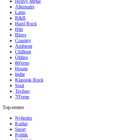
Heavy Metal
Alternativ
Latin
R&B
Hard Rock
Hits
Blues
Country
Ambient
Chillout
Oldies
80'erne
House
Indie
Klassisk Rock
Soul
Techno
70'erne
Top-emner
Nyheder
Kultur
Sport
Politik