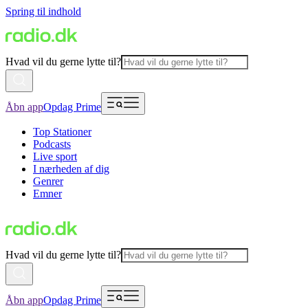
Spring til indhold
Hvad vil du gerne lytte til?
Åbn app
Opdag Prime
Top Stationer
Podcasts
Live sport
I nærheden af dig
Genrer
Emner
Hvad vil du gerne lytte til?
Åbn app
Opdag Prime