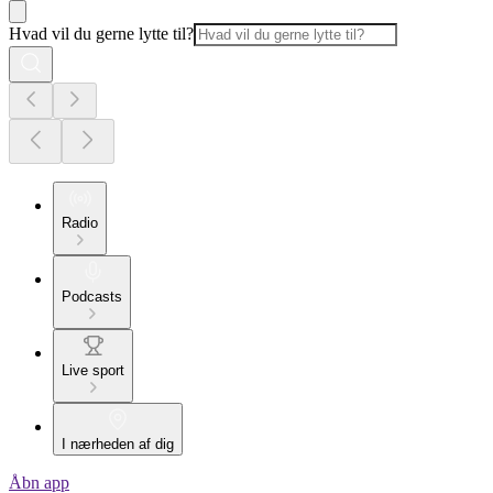
Hvad vil du gerne lytte til?
Radio
Podcasts
Live sport
I nærheden af dig
Åbn app