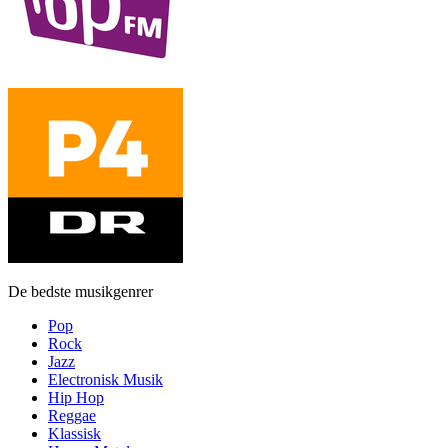
De bedste musikgenrer
Pop
Rock
Jazz
Electronisk Musik
Hip Hop
Reggae
Klassisk