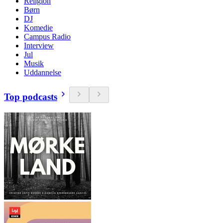
Religion
Børn
DJ
Komedie
Campus Radio
Interview
Jul
Musik
Uddannelse
Top podcasts