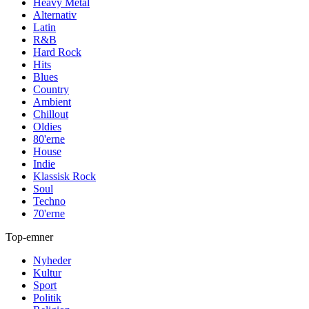
Heavy Metal
Alternativ
Latin
R&B
Hard Rock
Hits
Blues
Country
Ambient
Chillout
Oldies
80'erne
House
Indie
Klassisk Rock
Soul
Techno
70'erne
Top-emner
Nyheder
Kultur
Sport
Politik