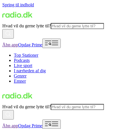
Spring til indhold
Hvad vil du gerne lytte til?
Åbn app
Opdag Prime
Top Stationer
Podcasts
Live sport
I nærheden af dig
Genrer
Emner
Hvad vil du gerne lytte til?
Åbn app
Opdag Prime