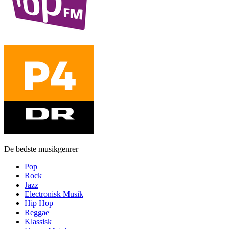
De bedste musikgenrer
Pop
Rock
Jazz
Electronisk Musik
Hip Hop
Reggae
Klassisk