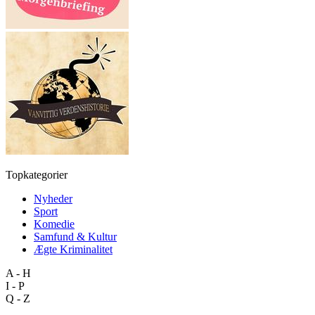
Topkategorier
Nyheder
Sport
Komedie
Samfund & Kultur
Ægte Kriminalitet
A - H
I - P
Q - Z