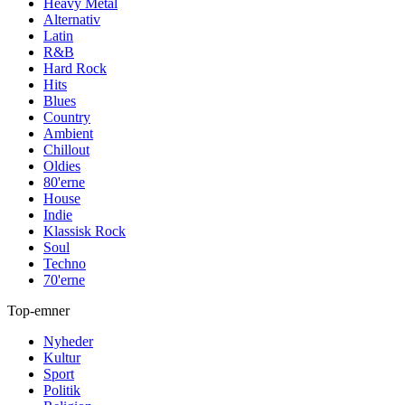
Heavy Metal
Alternativ
Latin
R&B
Hard Rock
Hits
Blues
Country
Ambient
Chillout
Oldies
80'erne
House
Indie
Klassisk Rock
Soul
Techno
70'erne
Top-emner
Nyheder
Kultur
Sport
Politik