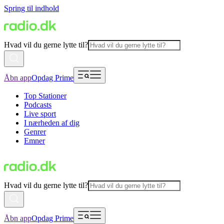
Spring til indhold
Hvad vil du gerne lytte til?
Åbn app
Opdag Prime
Top Stationer
Podcasts
Live sport
I nærheden af dig
Genrer
Emner
Hvad vil du gerne lytte til?
Åbn app
Opdag Prime