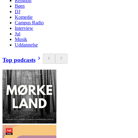
Religion
Børn
DJ
Komedie
Campus Radio
Interview
Jul
Musik
Uddannelse
Top podcasts