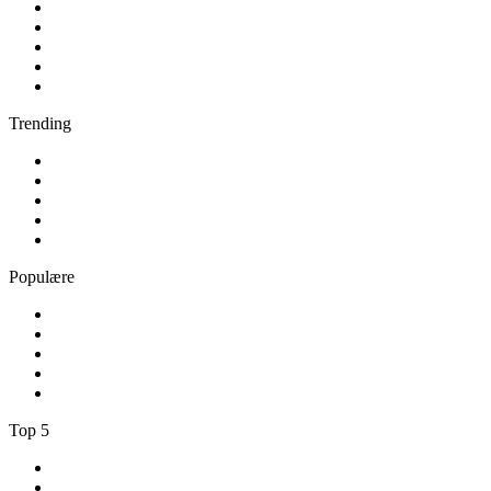
1
.
Nova FM
2
.
DR P3
3
.
Retro Radio
4
.
Pop FM
5
.
Radio Soft
Trending
1
.
Radio Skive
2
.
Radio VLR
3
.
80er Radio
4
.
80s80s MV
5
.
bigFM Latin Beats
Populære
1
.
DR P5
2
.
Radio 60 70 80
3
.
Radio Alfa - Always Elvis Radio
4
.
ANR
5
.
BBC Radio 5 live
Top 5
1
.
Nova FM
2
.
DR P3