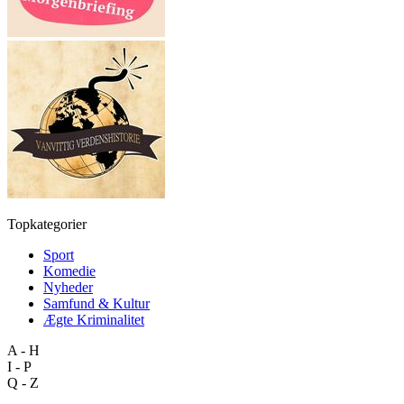
Topkategorier
Sport
Komedie
Nyheder
Samfund & Kultur
Ægte Kriminalitet
A - H
I - P
Q - Z