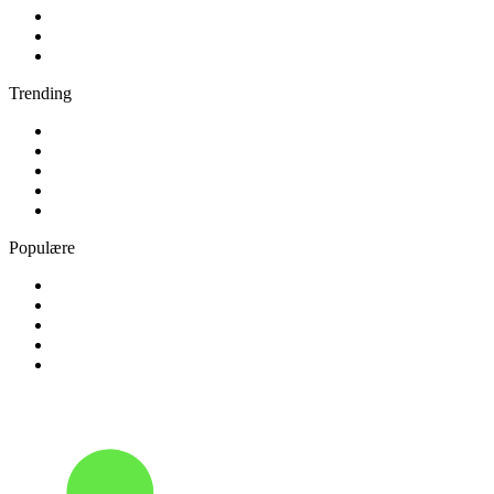
3
.
Retro Radio
4
.
Pop FM
5
.
Radio Soft
Trending
1
.
Radio Skive
2
.
Radio VLR
3
.
80er Radio
4
.
80s80s MV
5
.
bigFM Latin Beats
Populære
1
.
DR P5
2
.
Radio 60 70 80
3
.
Radio Alfa - Always Elvis Radio
4
.
ANR
5
.
BBC Radio 5 live