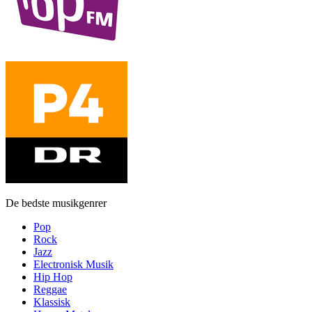
De bedste musikgenrer
Pop
Rock
Jazz
Electronisk Musik
Hip Hop
Reggae
Klassisk