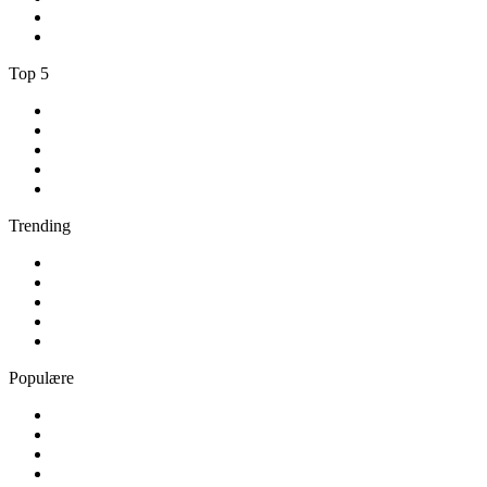
4
.
ANR
5
.
BBC Radio 5 live
Top 5
1
.
Nova FM
2
.
DR P3
3
.
Retro Radio
4
.
Pop FM
5
.
Radio Soft
Trending
1
.
Radio Skive
2
.
Radio VLR
3
.
80er Radio
4
.
80s80s MV
5
.
bigFM Latin Beats
Populære
1
.
DR P5
2
.
Radio 60 70 80
3
.
Radio Alfa - Always Elvis Radio
4
.
ANR