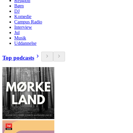
Religion
Børn
DJ
Komedie
Campus Radio
Interview
Jul
Musik
Uddannelse
Top podcasts