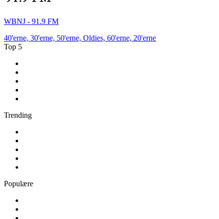
WBNJ - 91.9 FM
40'erne, 30'erne, 50'erne, Oldies, 60'erne, 20'erne
Top 5
1
.
Nova FM
2
.
DR P3
3
.
Retro Radio
4
.
Pop FM
5
.
Radio Soft
Trending
1
.
Radio Skive
2
.
Radio VLR
3
.
80er Radio
4
.
80s80s MV
5
.
bigFM Latin Beats
Populære
1
.
DR P5
2
.
Radio 60 70 80
3
.
Radio Alfa - Always Elvis Radio