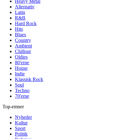
Heavy Metal
Alternativ
Latin
R&B
Hard Rock
Hits
Blues
Country
Ambient
Chillout
Oldies
80'erne
House
Indie
Klassisk Rock
Soul
Techno
70'erne
Top-emner
Nyheder
Kultur
Sport
Politik