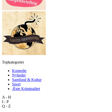
Topkategorier
Komedie
Nyheder
Samfund & Kultur
Sport
Ægte Kriminalitet
A - H
I - P
Q - Z