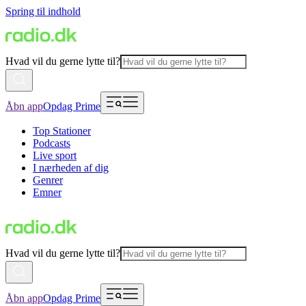
Spring til indhold
Hvad vil du gerne lytte til?
Åbn app
Opdag Prime
Top Stationer
Podcasts
Live sport
I nærheden af dig
Genrer
Emner
Hvad vil du gerne lytte til?
Åbn app
Opdag Prime