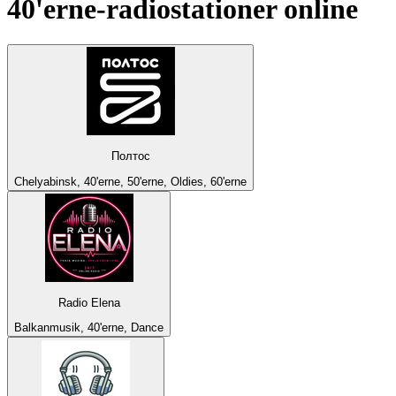
40'erne
-radiostationer online
Полтос
Chelyabinsk, 40'erne, 50'erne, Oldies, 60'erne
Radio Elena
Balkanmusik, 40'erne, Dance