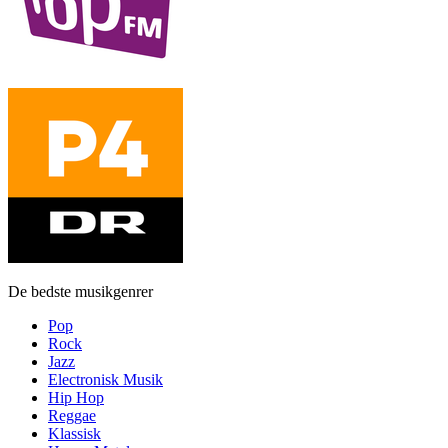
De bedste musikgenrer
Pop
Rock
Jazz
Electronisk Musik
Hip Hop
Reggae
Klassisk