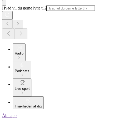
Hvad vil du gerne lytte til?
Radio
Podcasts
Live sport
I nærheden af dig
Åbn app