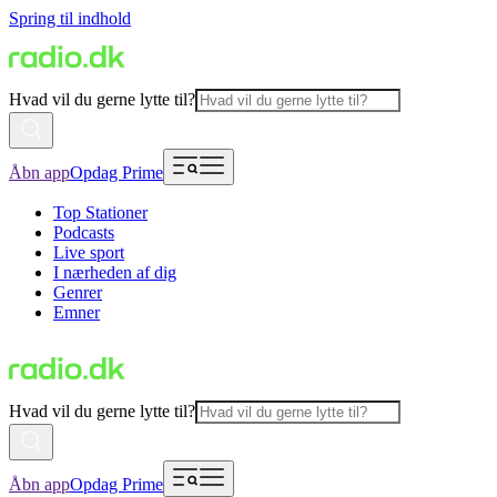
Spring til indhold
Hvad vil du gerne lytte til?
Åbn app
Opdag Prime
Top Stationer
Podcasts
Live sport
I nærheden af dig
Genrer
Emner
Hvad vil du gerne lytte til?
Åbn app
Opdag Prime