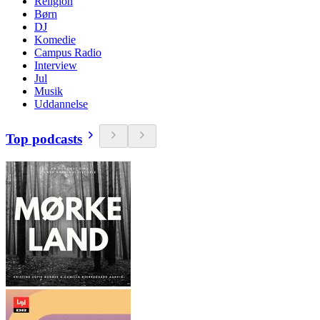
Religion
Børn
DJ
Komedie
Campus Radio
Interview
Jul
Musik
Uddannelse
Top podcasts