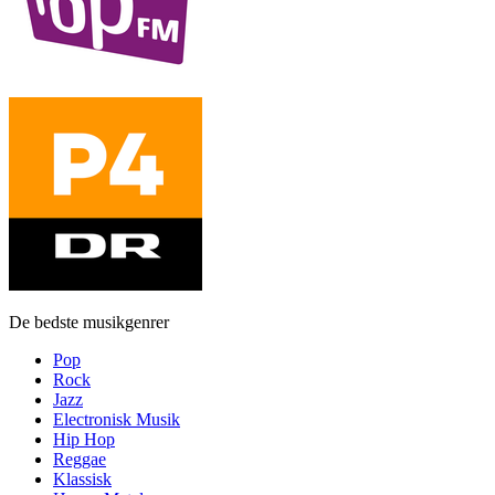
De bedste musikgenrer
Pop
Rock
Jazz
Electronisk Musik
Hip Hop
Reggae
Klassisk