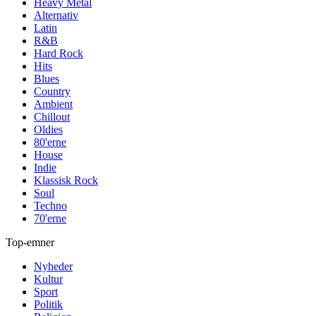
Heavy Metal
Alternativ
Latin
R&B
Hard Rock
Hits
Blues
Country
Ambient
Chillout
Oldies
80'erne
House
Indie
Klassisk Rock
Soul
Techno
70'erne
Top-emner
Nyheder
Kultur
Sport
Politik