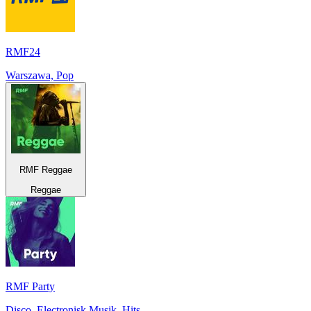
RMF24
Warszawa, Pop
RMF Reggae
Reggae
RMF Party
Disco, Electronisk Musik, Hits