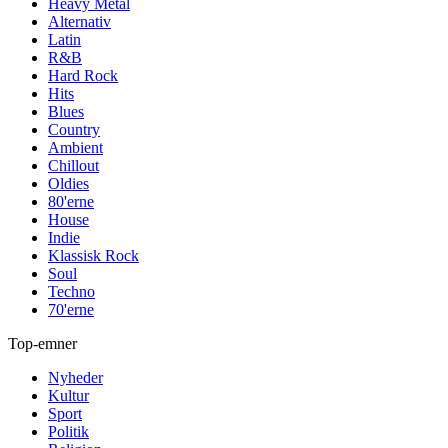
Heavy Metal
Alternativ
Latin
R&B
Hard Rock
Hits
Blues
Country
Ambient
Chillout
Oldies
80'erne
House
Indie
Klassisk Rock
Soul
Techno
70'erne
Top-emner
Nyheder
Kultur
Sport
Politik