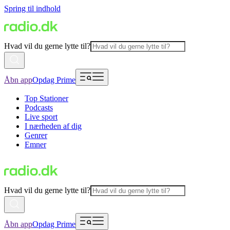
Spring til indhold
Hvad vil du gerne lytte til?
Åbn app
Opdag Prime
Top Stationer
Podcasts
Live sport
I nærheden af dig
Genrer
Emner
Hvad vil du gerne lytte til?
Åbn app
Opdag Prime