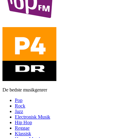
De bedste musikgenrer
Pop
Rock
Jazz
Electronisk Musik
Hip Hop
Reggae
Klassisk