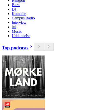
Religion
Børn
DJ
Komedie
Campus Radio
Interview
Jul
Musik
Uddannelse
Top podcasts