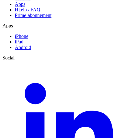
Apps
Hjælp / FAQ
Prime-abonnement
Apps
iPhone
iPad
Android
Social