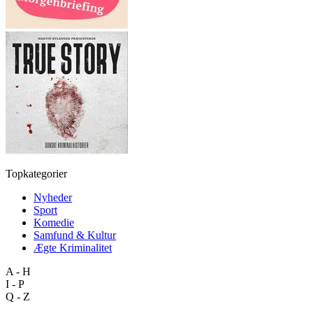
Topkategorier
Nyheder
Sport
Komedie
Samfund & Kultur
Ægte Kriminalitet
A - H
I - P
Q - Z