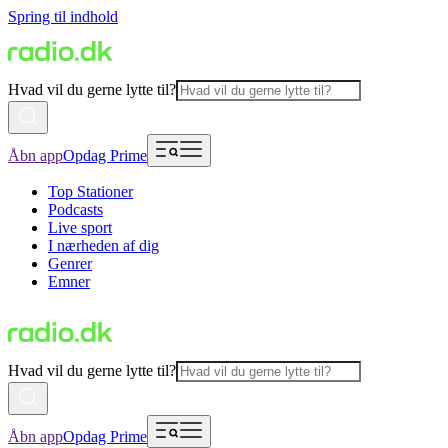
Spring til indhold
Hvad vil du gerne lytte til?
Åbn app
Opdag Prime
Top Stationer
Podcasts
Live sport
I nærheden af dig
Genrer
Emner
Hvad vil du gerne lytte til?
Åbn app
Opdag Prime