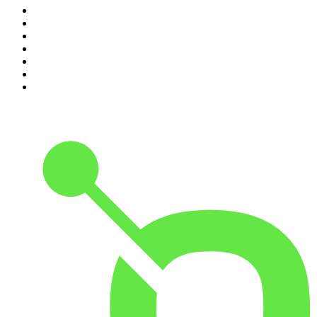
4
.
Sagen Genåbnet
5
.
Fantino og Bonde
6
.
Langt fra løgnen
7
.
Vanvittig Verdenshistorie
8
.
Nationens Mareridt
9
.
Børsen Morgenbriefing
10
.
True Story