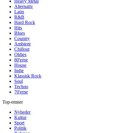
Heavy Metal
Alternativ
Latin
R&B
Hard Rock
Hits
Blues
Country
Ambient
Chillout
Oldies
80'erne
House
Indie
Klassisk Rock
Soul
Techno
70'erne
Top-emner
Nyheder
Kultur
Sport
Politik