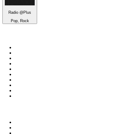
Radio @Plus
Pop, Rock
100 Topstationer på
radio.dk
1
.
KNR Radio
2
.
Retro Radio
3
.
NDR 2
4
.
DR P3
5
.
Nova FM
6
.
Radio Humleborg Jazzkanalen
7
.
MyRock
8
.
Perfect Deep House
9
.
Pop FM
10
.
DR P4 Sjælland
Top 100 podcasts i
Danmark
1
.
Mørkeland
2
.
Genstart
3
.
Millionærklubben