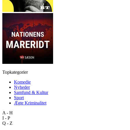
Topkategorier
Komedie
Nyheder
Samfund & Kultur
Sport
Ægte Kriminalitet
A - H
I - P
Q - Z