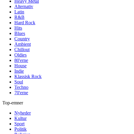
Heavy Metal
Alternativ
Latin
R&B
Hard Rock
Hits
Blues
Country
Ambient
Chillout
Oldies
80'erne
House
Indie
Klassisk Rock
Soul
Techno
70'erne
Top-emner
Nyheder
Kultur
Sport
Politik