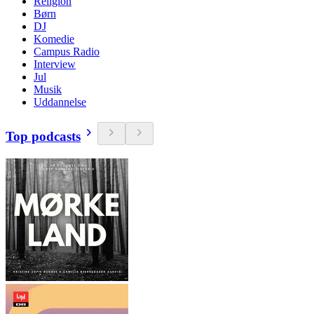
Religion
Børn
DJ
Komedie
Campus Radio
Interview
Jul
Musik
Uddannelse
Top podcasts