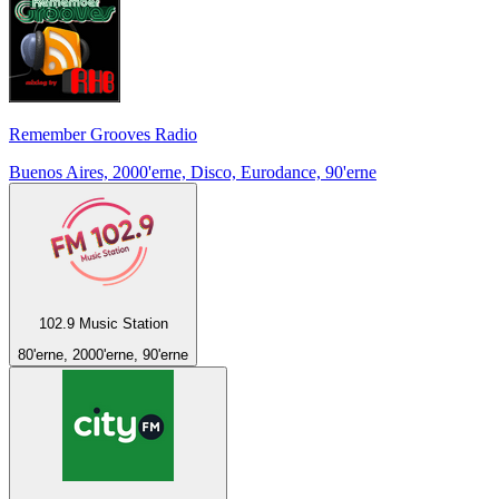
Remember Grooves Radio
Buenos Aires, 2000'erne, Disco, Eurodance, 90'erne
102.9 Music Station
80'erne, 2000'erne, 90'erne