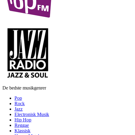
De bedste musikgenrer
Pop
Rock
Jazz
Electronisk Musik
Hip Hop
Reggae
Klassisk