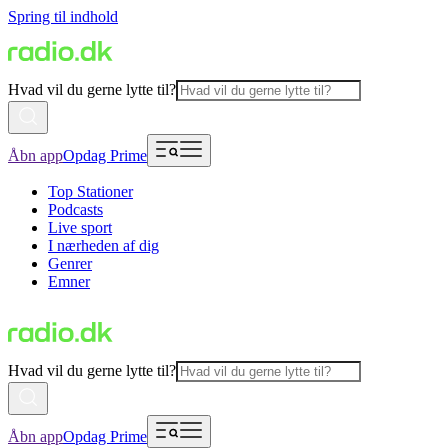
Spring til indhold
Hvad vil du gerne lytte til?
Åbn app
Opdag Prime
Top Stationer
Podcasts
Live sport
I nærheden af dig
Genrer
Emner
Hvad vil du gerne lytte til?
Åbn app
Opdag Prime