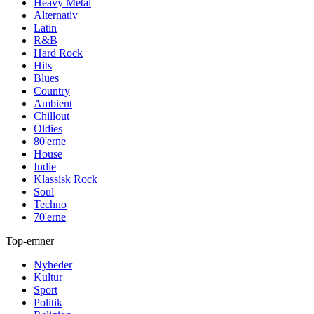
Heavy Metal
Alternativ
Latin
R&B
Hard Rock
Hits
Blues
Country
Ambient
Chillout
Oldies
80'erne
House
Indie
Klassisk Rock
Soul
Techno
70'erne
Top-emner
Nyheder
Kultur
Sport
Politik