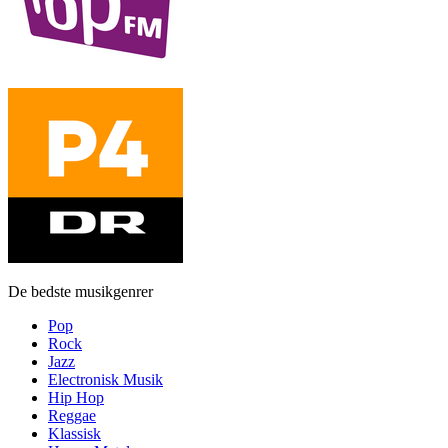
De bedste musikgenrer
Pop
Rock
Jazz
Electronisk Musik
Hip Hop
Reggae
Klassisk