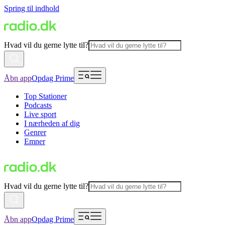
Spring til indhold
Hvad vil du gerne lytte til?
Åbn app
Opdag Prime
Top Stationer
Podcasts
Live sport
I nærheden af dig
Genrer
Emner
Hvad vil du gerne lytte til?
Åbn app
Opdag Prime