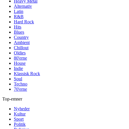
Heavy Metal
Alternativ
Latin
R&B
Hard Rock
Hits
Blues
Country
Ambient
Chillout
Oldies
80'erne
House
Indie
Klassisk Rock
Soul
Techno
70'erne
Top-emner
Nyheder
Kultur
Sport
Politik