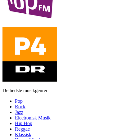
De bedste musikgenrer
Pop
Rock
Jazz
Electronisk Musik
Hip Hop
Reggae
Klassisk