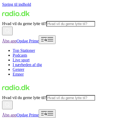
Spring til indhold
Hvad vil du gerne lytte til?
Åbn app
Opdag Prime
Top Stationer
Podcasts
Live sport
I nærheden af dig
Genrer
Emner
Hvad vil du gerne lytte til?
Åbn app
Opdag Prime