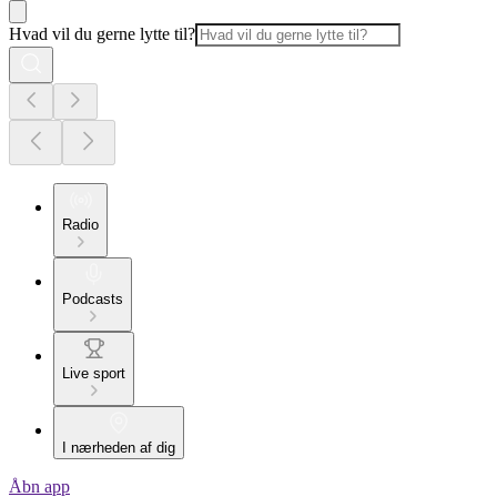
Hvad vil du gerne lytte til?
Radio
Podcasts
Live sport
I nærheden af dig
Åbn app