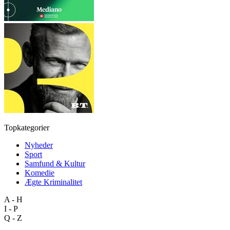
Topkategorier
Nyheder
Sport
Samfund & Kultur
Komedie
Ægte Kriminalitet
A - H
I - P
Q - Z