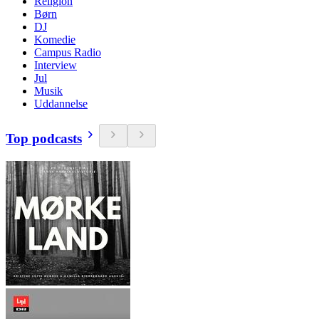
Religion
Børn
DJ
Komedie
Campus Radio
Interview
Jul
Musik
Uddannelse
Top podcasts