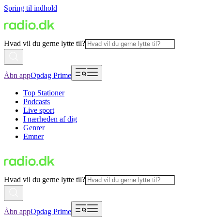
Spring til indhold
Hvad vil du gerne lytte til?
Åbn app
Opdag Prime
Top Stationer
Podcasts
Live sport
I nærheden af dig
Genrer
Emner
Hvad vil du gerne lytte til?
Åbn app
Opdag Prime