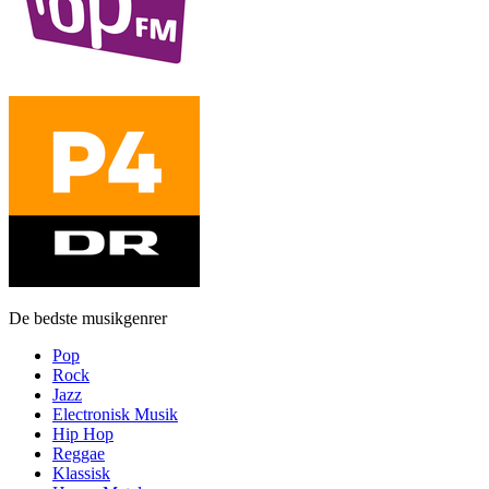
De bedste musikgenrer
Pop
Rock
Jazz
Electronisk Musik
Hip Hop
Reggae
Klassisk