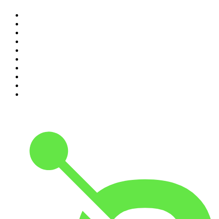
1
.
Mørkeland
2
.
Under Radaren
3
.
Genstart
4
.
Millionærklubben
5
.
Det, vi taler om
6
.
Sagen Genåbnet
7
.
True Story
8
.
Hvepsereden
9
.
Mediano
10
.
Borgerlig Tabloid