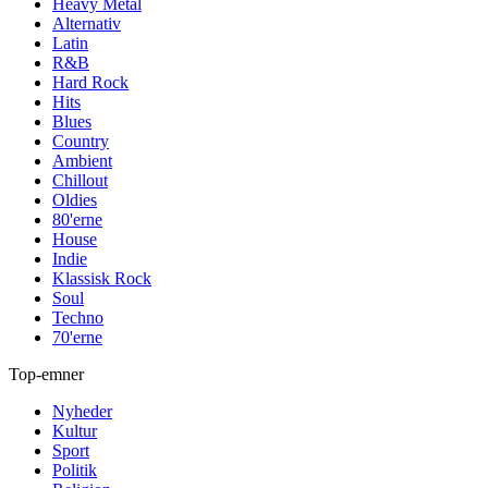
Heavy Metal
Alternativ
Latin
R&B
Hard Rock
Hits
Blues
Country
Ambient
Chillout
Oldies
80'erne
House
Indie
Klassisk Rock
Soul
Techno
70'erne
Top-emner
Nyheder
Kultur
Sport
Politik