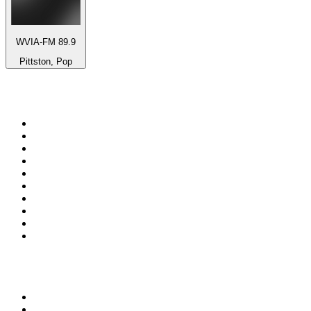
WVIA-FM 89.9
Pittston, Pop
100 Topstationer på
radio.dk
1
.
KNR Radio
2
.
NDR 2
3
.
Retro Radio
4
.
DR P3
5
.
Radio Humleborg Jazzkanalen
6
.
Nova FM
7
.
Perfect Deep House
8
.
MyRock
9
.
Pop FM
10
.
DR P4 Sjælland
Top 100 podcasts i
Danmark
1
.
Mørkeland
2
.
Under Radaren