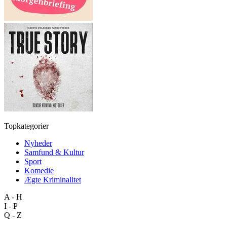
Topkategorier
Nyheder
Samfund & Kultur
Sport
Komedie
Ægte Kriminalitet
A - H
I - P
Q - Z