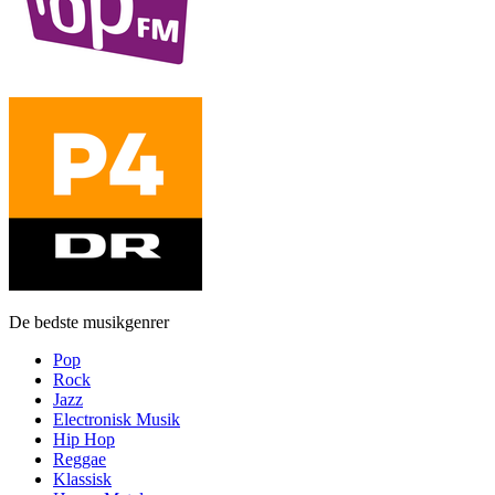
De bedste musikgenrer
Pop
Rock
Jazz
Electronisk Musik
Hip Hop
Reggae
Klassisk