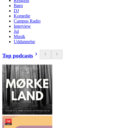
Religion
Børn
DJ
Komedie
Campus Radio
Interview
Jul
Musik
Uddannelse
Top podcasts