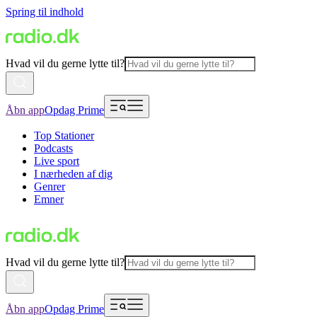
Spring til indhold
Hvad vil du gerne lytte til?
Åbn app
Opdag Prime
Top Stationer
Podcasts
Live sport
I nærheden af dig
Genrer
Emner
Hvad vil du gerne lytte til?
Åbn app
Opdag Prime