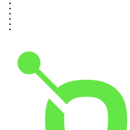
5
.
Fantino og Bonde
6
.
Langt fra løgnen
7
.
Vanvittig Verdenshistorie
8
.
Nationens Mareridt
9
.
Børsen Morgenbriefing
10
.
True Story