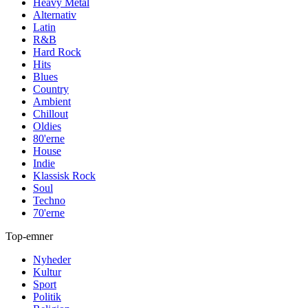
Heavy Metal
Alternativ
Latin
R&B
Hard Rock
Hits
Blues
Country
Ambient
Chillout
Oldies
80'erne
House
Indie
Klassisk Rock
Soul
Techno
70'erne
Top-emner
Nyheder
Kultur
Sport
Politik