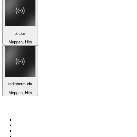
Zicke
Meppen, Hits
radiobermuda
Meppen, Hits
100 Topstationer på
radio.dk
1
.
KNR Radio
2
.
Retro Radio
3
.
NDR 2
4
.
DR P3