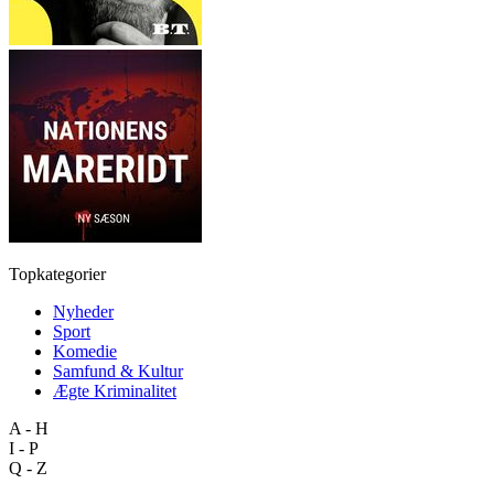
Topkategorier
Nyheder
Sport
Komedie
Samfund & Kultur
Ægte Kriminalitet
A - H
I - P
Q - Z