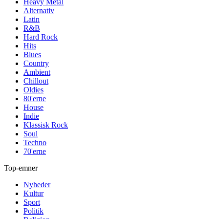
Heavy Metal
Alternativ
Latin
R&B
Hard Rock
Hits
Blues
Country
Ambient
Chillout
Oldies
80'erne
House
Indie
Klassisk Rock
Soul
Techno
70'erne
Top-emner
Nyheder
Kultur
Sport
Politik