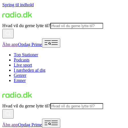
Spring til indhold
Hvad vil du gerne lytte til?
Åbn app
Opdag Prime
Top Stationer
Podcasts
Live sport
I nærheden af dig
Genrer
Emner
Hvad vil du gerne lytte til?
Åbn app
Opdag Prime