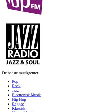
De bedste musikgenrer
Pop
Rock
Jazz
Electronisk Musik
Hip Hop
Reggae
Klassisk