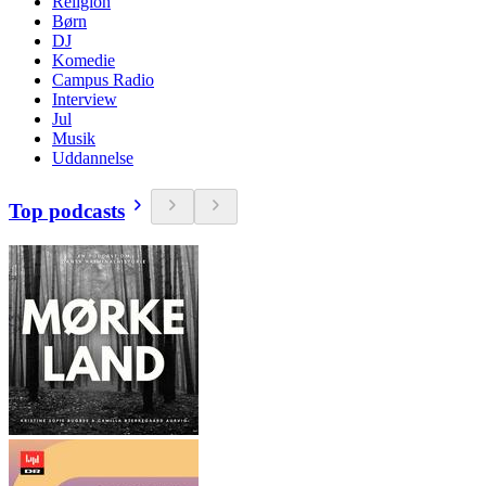
Religion
Børn
DJ
Komedie
Campus Radio
Interview
Jul
Musik
Uddannelse
Top podcasts