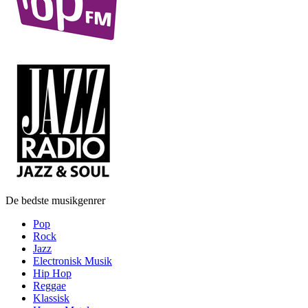
De bedste musikgenrer
Pop
Rock
Jazz
Electronisk Musik
Hip Hop
Reggae
Klassisk