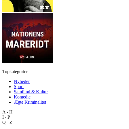
Topkategorier
Nyheder
Sport
Samfund & Kultur
Komedie
Ægte Kriminalitet
A - H
I - P
Q - Z