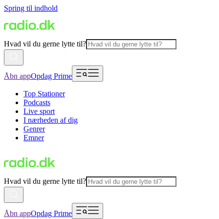
Spring til indhold
Hvad vil du gerne lytte til?
Åbn app
Opdag Prime
Top Stationer
Podcasts
Live sport
I nærheden af dig
Genrer
Emner
Hvad vil du gerne lytte til?
Åbn app
Opdag Prime