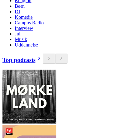
Religion
Børn
DJ
Komedie
Campus Radio
Interview
Jul
Musik
Uddannelse
Top podcasts