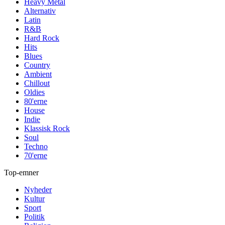
Heavy Metal
Alternativ
Latin
R&B
Hard Rock
Hits
Blues
Country
Ambient
Chillout
Oldies
80'erne
House
Indie
Klassisk Rock
Soul
Techno
70'erne
Top-emner
Nyheder
Kultur
Sport
Politik