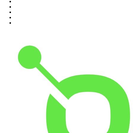
6
.
Fantino og Bonde
7
.
Langt fra løgnen
8
.
Vanvittig Verdenshistorie
9
.
Borgerlig Tabloid
10
.
Nationens Mareridt