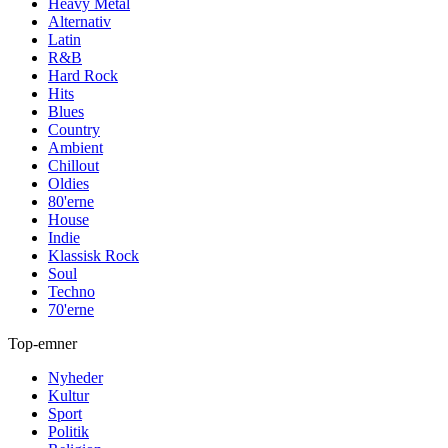
Heavy Metal
Alternativ
Latin
R&B
Hard Rock
Hits
Blues
Country
Ambient
Chillout
Oldies
80'erne
House
Indie
Klassisk Rock
Soul
Techno
70'erne
Top-emner
Nyheder
Kultur
Sport
Politik