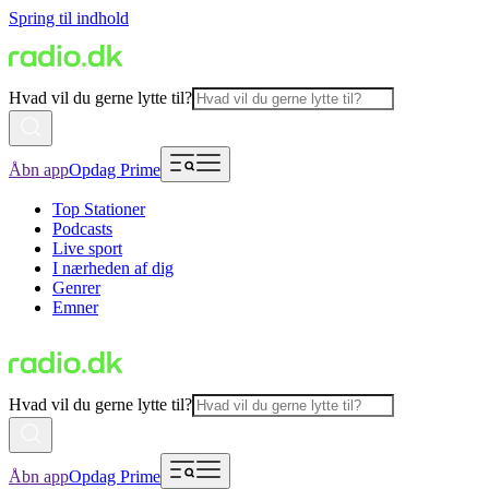
Spring til indhold
Hvad vil du gerne lytte til?
Åbn app
Opdag Prime
Top Stationer
Podcasts
Live sport
I nærheden af dig
Genrer
Emner
Hvad vil du gerne lytte til?
Åbn app
Opdag Prime