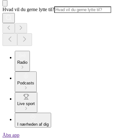
Hvad vil du gerne lytte til?
Radio
Podcasts
Live sport
I nærheden af dig
Åbn app