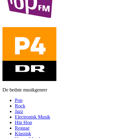
De bedste musikgenrer
Pop
Rock
Jazz
Electronisk Musik
Hip Hop
Reggae
Klassisk