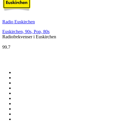
Radio Euskirchen
Euskirchen, 90s, Pop, 80s
Radiofrekvenser i Euskirchen
Radio Euskirchen
99.7
100 Topstationer på
radio.dk
1
.
KNR Radio
2
.
Retro Radio
3
.
NDR 2
4
.
DR P3
5
.
Nova FM
6
.
Radio Humleborg Jazzkanalen
7
.
MyRock
8
.
Perfect Deep House
9
.
Pop FM
10
.
DR P4 Sjælland