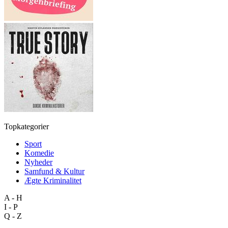
Topkategorier
Sport
Komedie
Nyheder
Samfund & Kultur
Ægte Kriminalitet
A - H
I - P
Q - Z