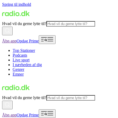
Spring til indhold
Hvad vil du gerne lytte til?
Åbn app
Opdag Prime
Top Stationer
Podcasts
Live sport
I nærheden af dig
Genrer
Emner
Hvad vil du gerne lytte til?
Åbn app
Opdag Prime