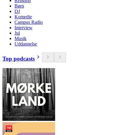
Religion
Børn
DJ
Komedie
Campus Radio
Interview
Jul
Musik
Uddannelse
Top podcasts