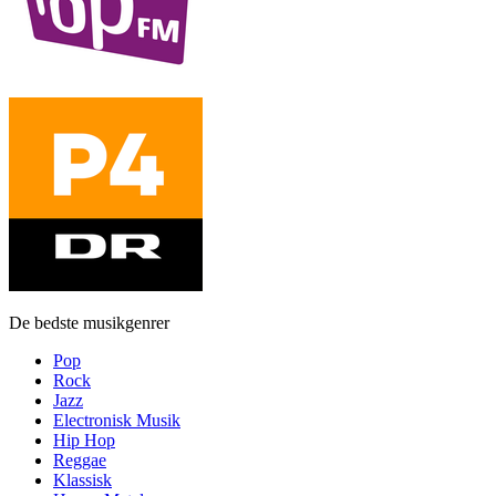
De bedste musikgenrer
Pop
Rock
Jazz
Electronisk Musik
Hip Hop
Reggae
Klassisk