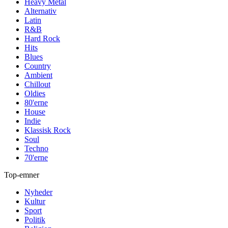
Heavy Metal
Alternativ
Latin
R&B
Hard Rock
Hits
Blues
Country
Ambient
Chillout
Oldies
80'erne
House
Indie
Klassisk Rock
Soul
Techno
70'erne
Top-emner
Nyheder
Kultur
Sport
Politik