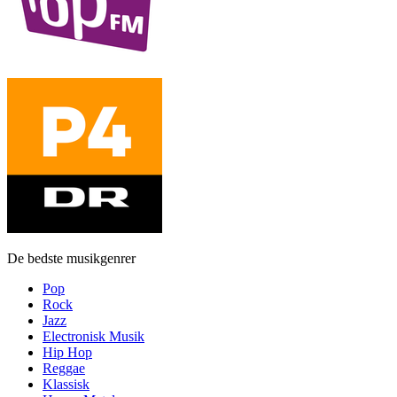
De bedste musikgenrer
Pop
Rock
Jazz
Electronisk Musik
Hip Hop
Reggae
Klassisk