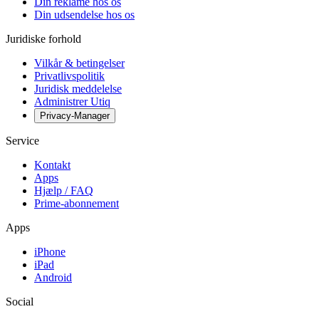
Din reklame hos os
Din udsendelse hos os
Juridiske forhold
Vilkår & betingelser
Privatlivspolitik
Juridisk meddelelse
Administrer Utiq
Privacy-Manager
Service
Kontakt
Apps
Hjælp / FAQ
Prime-abonnement
Apps
iPhone
iPad
Android
Social