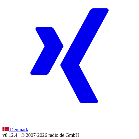
Denmark
v8.12.4
| © 2007-
2026
radio.de GmbH