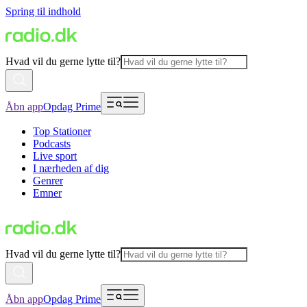
Spring til indhold
Hvad vil du gerne lytte til?
Åbn app
Opdag Prime
Top Stationer
Podcasts
Live sport
I nærheden af dig
Genrer
Emner
Hvad vil du gerne lytte til?
Åbn app
Opdag Prime