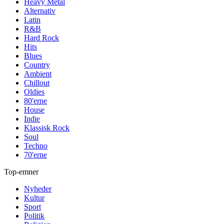
Heavy Metal
Alternativ
Latin
R&B
Hard Rock
Hits
Blues
Country
Ambient
Chillout
Oldies
80'erne
House
Indie
Klassisk Rock
Soul
Techno
70'erne
Top-emner
Nyheder
Kultur
Sport
Politik