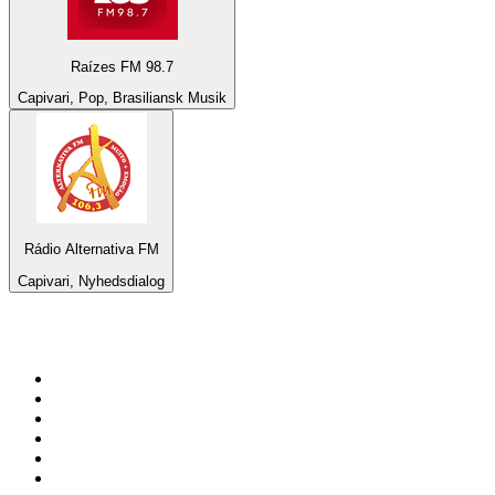
Raízes FM 98.7
Capivari, Pop, Brasiliansk Musik
Rádio Alternativa FM
Capivari, Nyhedsdialog
100 Topstationer på
radio.dk
1
.
KNR Radio
2
.
Retro Radio
3
.
NDR 2
4
.
DR P3
5
.
Nova FM
6
.
Radio Humleborg Jazzkanalen