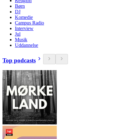
Religion
Børn
DJ
Komedie
Campus Radio
Interview
Jul
Musik
Uddannelse
Top podcasts