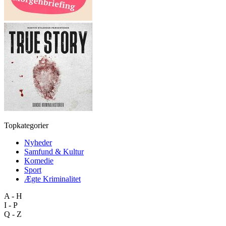
Topkategorier
Nyheder
Samfund & Kultur
Komedie
Sport
Ægte Kriminalitet
A - H
I - P
Q - Z