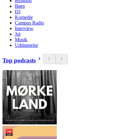
Religion
Børn
DJ
Komedie
Campus Radio
Interview
Jul
Musik
Uddannelse
Top podcasts