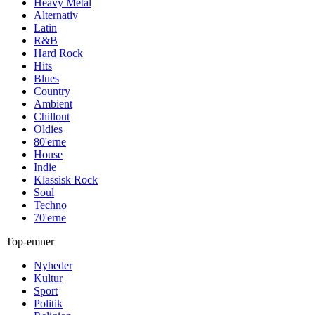
Heavy Metal
Alternativ
Latin
R&B
Hard Rock
Hits
Blues
Country
Ambient
Chillout
Oldies
80'erne
House
Indie
Klassisk Rock
Soul
Techno
70'erne
Top-emner
Nyheder
Kultur
Sport
Politik