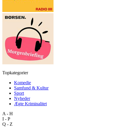
Topkategorier
Komedie
Samfund & Kultur
Sport
Nyheder
Ægte Kriminalitet
A - H
I - P
Q - Z