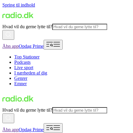
Spring til indhold
Hvad vil du gerne lytte til?
Åbn app
Opdag Prime
Top Stationer
Podcasts
Live sport
I nærheden af dig
Genrer
Emner
Hvad vil du gerne lytte til?
Åbn app
Opdag Prime