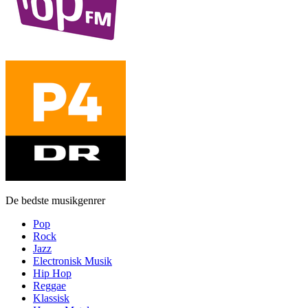
De bedste musikgenrer
Pop
Rock
Jazz
Electronisk Musik
Hip Hop
Reggae
Klassisk