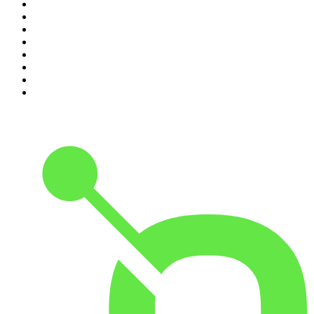
3
.
Millionærklubben
4
.
Sagen Genåbnet
5
.
Under Radaren
6
.
True Story
7
.
Danske Drabssager
8
.
Vanvittig Verdenshistorie
9
.
Det, vi taler om
10
.
Børsen Morgenbriefing