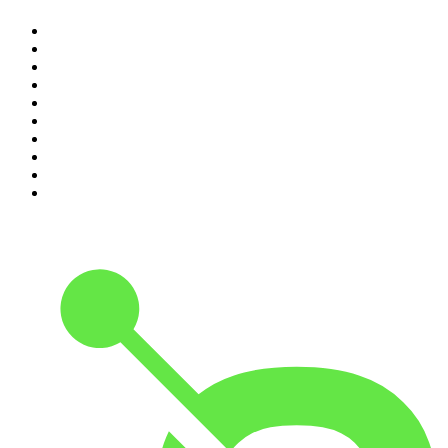
1
.
Mørkeland
2
.
Genstart
3
.
Millionærklubben
4
.
Sagen Genåbnet
5
.
Nationens Mareridt
6
.
Under Radaren
7
.
True Story
8
.
Danske Drabssager
9
.
Børsen Morgenbriefing
10
.
Vanvittig Verdenshistorie