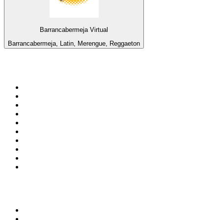
Barrancabermeja Virtual
Barrancabermeja, Latin, Merengue, Reggaeton
100 Topstationer på
radio.dk
1
.
KNR Radio
2
.
Retro Radio
3
.
NDR 2
4
.
DR P3
5
.
Nova FM
6
.
Radio Humleborg Jazzkanalen
7
.
MyRock
8
.
Perfect Deep House
9
.
Pop FM
10
.
DR P4 Sjælland
Top 100 podcasts i
Danmark
1
.
Mørkeland
2
.
Genstart