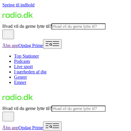
Spring til indhold
Hvad vil du gerne lytte til?
Åbn app
Opdag Prime
Top Stationer
Podcasts
Live sport
I nærheden af dig
Genrer
Emner
Hvad vil du gerne lytte til?
Åbn app
Opdag Prime