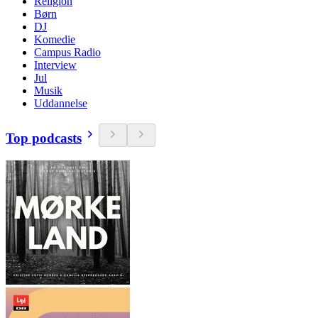
Religion
Børn
DJ
Komedie
Campus Radio
Interview
Jul
Musik
Uddannelse
Top podcasts