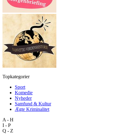
Topkategorier
Sport
Komedie
Nyheder
Samfund & Kultur
Ægte Kriminalitet
A - H
I - P
Q - Z