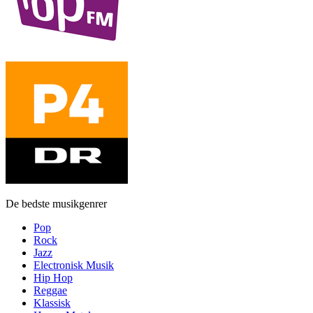
De bedste musikgenrer
Pop
Rock
Jazz
Electronisk Musik
Hip Hop
Reggae
Klassisk