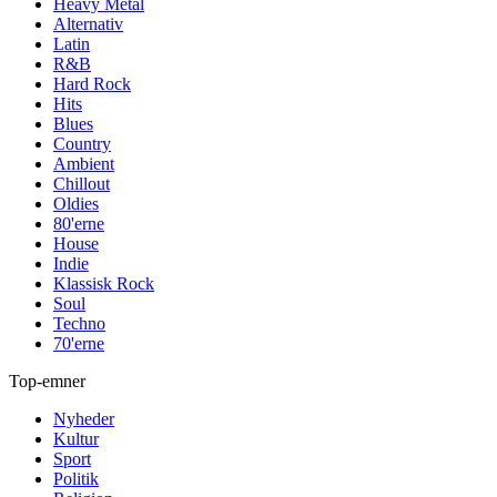
Heavy Metal
Alternativ
Latin
R&B
Hard Rock
Hits
Blues
Country
Ambient
Chillout
Oldies
80'erne
House
Indie
Klassisk Rock
Soul
Techno
70'erne
Top-emner
Nyheder
Kultur
Sport
Politik